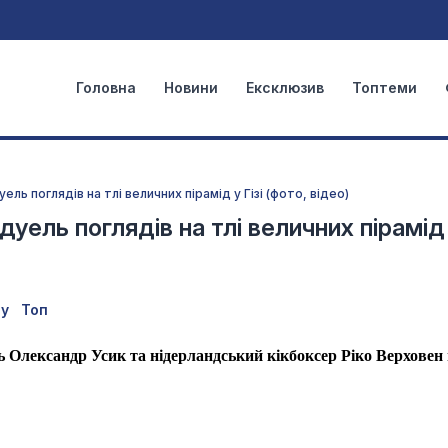
Головна
Новини
Ексклюзив
Топтеми
ль поглядів на тлі величних пірамід у Гізі (фото, відео)
уель поглядів на тлі величних пірамід у
ту
Топ
 Олександр Усик та нідерландський кікбоксер Ріко Верховен