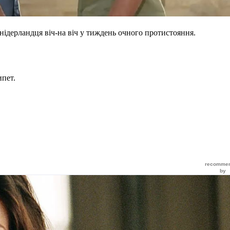
 нідерландця віч-на віч у тиждень очного протистояння.
ипет.