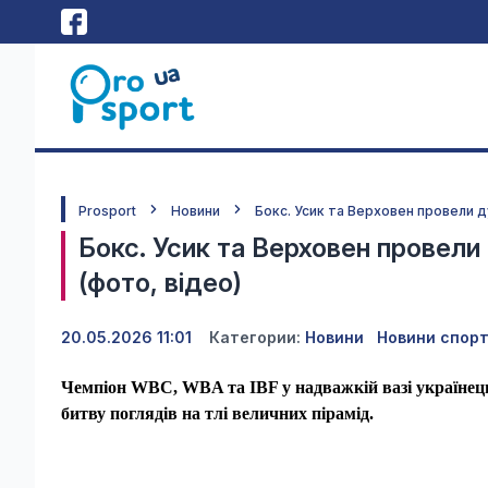
Prosport
Новини
Бокс. Усик та Верховен провели дуе
Бокс. Усик та Верховен провели д
(фото, відео)
20.05.2026 11:01
Категории:
Новини
Новини спор
Чемпіон WBC, WBA та IBF у надважкій вазі українець
битву поглядів на тлі величних пірамід.