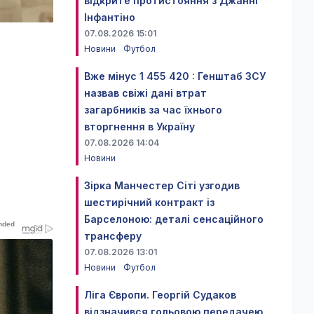
відкрите протистояння з Джанні
Інфантіно
07.08.2026 15:01
Новини
Футбол
Вже мінус 1 455 420 : Генштаб ЗСУ
назвав свіжі дані втрат
загарбників за час їхнього
вторгнення в Україну
07.08.2026 14:04
Новини
Зірка Манчестер Сіті узгодив
шестирічний контракт із
Барселоною: деталі сенсаційного
трансферу
07.08.2026 13:01
Новини
Футбол
Ліга Європи. Георгій Судаков
відзначився гольовою передачею