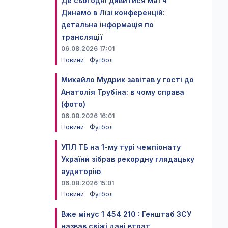
Де сьогодні дивитися матч
Динамо в Лізі конференцій:
детальна інформація по
трансляції
06.08.2026 17:01
Новини
Футбол
Михайло Мудрик завітав у гості до
Анатолія Трубіна: в чому справа
(фото)
06.08.2026 16:01
Новини
Футбол
УПЛ ТБ на 1-му турі чемпіонату
України зібрав рекордну глядацьку
аудиторію
06.08.2026 15:01
Новини
Футбол
Вже мінус 1 454 210 : Генштаб ЗСУ
назвав свіжі дані втрат