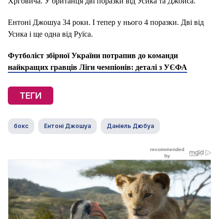
Хрговича. У британця дві поразки від Усика та Джойса.
Ентоні Джошуа 34 роки. І тепер у нього 4 поразки. Дві від
Усика і ще одна від Руїса.
Футболіст збірної України потрапив до команди
найкращих гравців Ліги чемпіонів: деталі з УЄФА
ТЕГИ
бокс
Ентоні Джошуа
Даніель Дюбуа