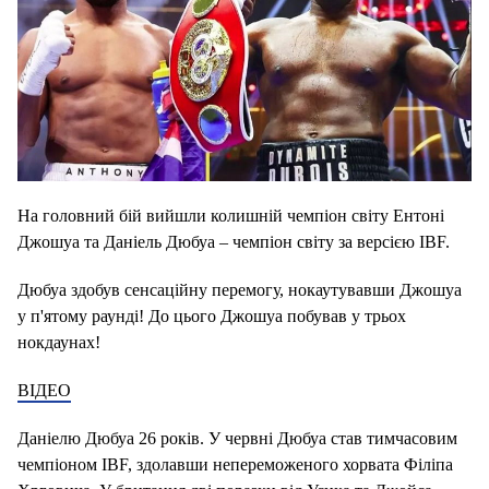
На головний бій вийшли колишній чемпіон світу Ентоні
Джошуа та Даніель Дюбуа – чемпіон світу за версією IBF.
Дюбуа здобув сенсаційну перемогу, нокаутувавши Джошуа
у п'ятому раунді! До цього Джошуа побував у трьох
нокдаунах!
ВІДЕО
Даніелю Дюбуа 26 років. У червні Дюбуа став тимчасовим
чемпіоном IBF, здолавши непереможеного хорвата Філіпа