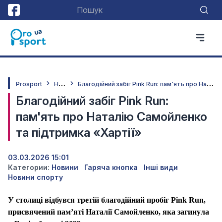
Н
овини
Б
лагодійний забіг Pink Run: пам'ять про Наталію Самойленко та підтримка «Хартії»
Prosport
Благодійний забіг Pink Run:
пам'ять про Наталію Самойленко
та підтримка «Хартії»
03.03.2026 15:01
Категории:
Новини
Гаряча кнопка
Інші види
Новини спорту
У столиці відбувся третій благодійний пробіг Pink Run,
присвячений пам’яті Наталії Самойленко, яка загинула