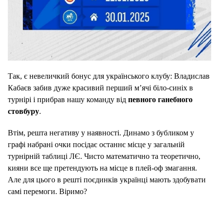
Так, є невеличкий бонус для українського клубу: Владислав
Кабаєв забив дуже красивий перший м’ячі біло-синіх в
турнірі і прибрав нашу команду від
певного ганебного
стовбуру
.
Втім, решта негативу у наявності. Динамо з бубликом у
графі набрані очки посідає останнє місце у загальній
турнірній таблиці ЛЄ. Чисто математично та теоретично,
кияни все ще претендують на місце в плей-оф змагання.
Але для цього в решті поєдинків українці мають здобувати
самі перемоги. Віримо?