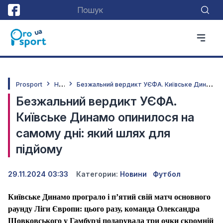
Н
овини
Б
езжальний вердикт УЄФА. Київське Динамо опинилося на самому дні: який шлях для підйому
Prosport
Безжальний вердикт УЄФА.
Київське Динамо опинилося на
самому дні: який шлях для
підйому
29.11.2024 03:33
Категории:
Новини
Футбол
Київське Динамо програло і п’ятий свій матч основного
раунду Ліги Європи: цього разу, команда Олександра
Шовковського у Гамбурзі подарувала три очки скромній