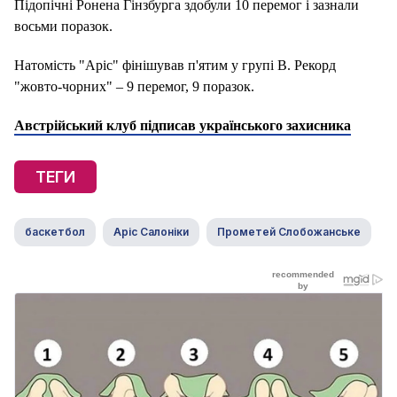
Підопічні Ронена Гінзбурга здобули 10 перемог і зазнали
восьми поразок.
Натомість "Аріс" фінішував п'ятим у групі B. Рекорд
"жовто-чорних" – 9 перемог, 9 поразок.
Австрійський клуб підписав українського захисника
ТЕГИ
баскетбол
Аріс Салоніки
Прометей Слобожанське