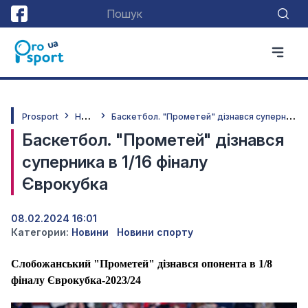
Н
овини
Б
аскетбол. "Прометей" дізнався суперника в 1/16 фіналу Єврокубка
Prosport
Баскетбол. "Прометей" дізнався
суперника в 1/16 фіналу
Єврокубка
08.02.2024 16:01
Категории:
Новини
Новини спорту
Слобожанський "Прометей" дізнався опонента в 1/8
фіналу Єврокубка-2023/24