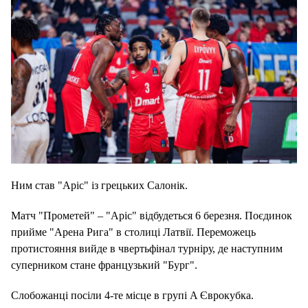
Ним став "Аріс" із грецьких Салонік.
Матч "Прометей" – "Аріс" відбудеться 6 березня. Поєдинок
прийме "Арена Рига" в столиці Латвії. Переможець
протистояння вийде в чвертьфінал турніру, де наступним
суперником стане французький "Бург".
Слобожанці посіли 4-те місце в групі A Єврокубка.