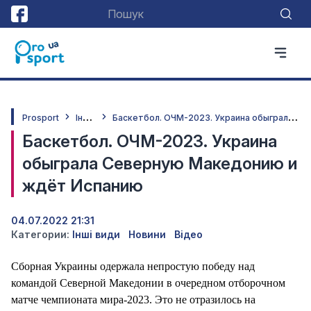
І
нші види
Б
аскетбол. ОЧМ-2023. Украина обыграла Северную Македонию и ждёт Испанию
Prosport
Баскетбол. ОЧМ-2023. Украина
обыграла Северную Македонию и
ждёт Испанию
04.07.2022 21:31
Категории:
Інші види
Новини
Відео
Сборная Украины одержала непростую победу над
командой Северной Македонии в очередном отборочном
матче чемпионата мира-2023. Это не отразилось на