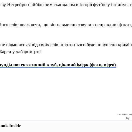
аву Негрейри найбільшим скандалом в історії футболу і звинува
його слів, вважаючи, що він навмисно озвучив неправдиві факти
 не відмовиться від своїх слів, проти нього буде порушено кримі
Барси у хабарництві.
ундіалю: екзотичний клуб, цікавий імідж (фото, відео)