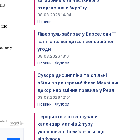
загарбників за час їхнього
тив
вторгнення в Україну
08.08.2026 14:04
Новини
, що
Ліверпуль забирає у Барселони її
капітана: всі деталі сенсаційної
нальну
угоди
08.08.2026 13:01
Новини
Футбол
Сувора дисципліна та спільні
обіди з тренерами! Жозе Моуріньо
докорінно змінив правила у Реалі
08.08.2026 12:01
Новини
Футбол
Терористи з рф зіпсували
календар матчів 2 туру
української Прем’єр-ліги: що
відбулося