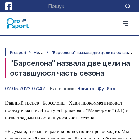
Н
овини
"
Барселона" назвала две цели на оставшуюся часть сезона
Prosport
"Барселона" назвала две цели на
оставшуюся часть сезона
02.05.2022 07:42
Категории:
Новини
Футбол
Главный тренер "Барселоны" Хави прокомментировал
победу в матче 34-го тура Примеры с "Мальоркой" (2:1) и
назвал задачи на оставшуюся часть сезона.
«Я думаю, что мы играли хорошо, но не превосходно. Мы
вышли из тяжёлого периода, особенно дома, и было важно