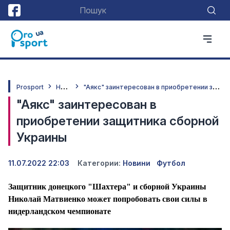
Н
овини
"
Аякс" заинтересован в приобретении защитника сборной Украины
Prosport
"Аякс" заинтересован в
приобретении защитника сборной
Украины
11.07.2022 22:03
Категории:
Новини
Футбол
Защитник донецкого "Шахтера" и сборной Украины
Николай Матвиенко может попробовать свои силы в
нидерландском чемпионате