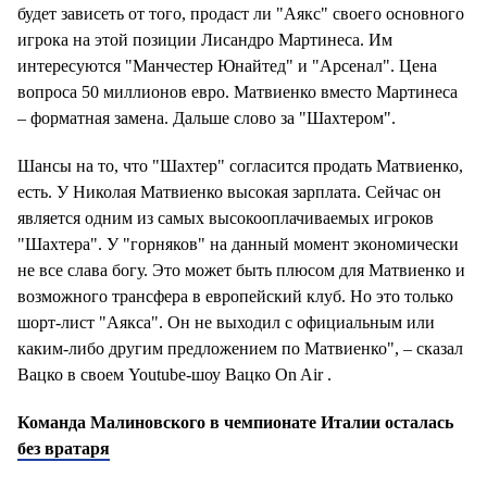
будет зависеть от того, продаст ли "Аякс" своего основного
игрока на этой позиции Лисандро Мартинеса. Им
интересуются "Манчестер Юнайтед" и "Арсенал". Цена
вопроса 50 миллионов евро. Матвиенко вместо Мартинеса
– форматная замена. Дальше слово за "Шахтером".
Шансы на то, что "Шахтер" согласится продать Матвиенко,
есть. У Николая Матвиенко высокая зарплата. Сейчас он
является одним из самых высокооплачиваемых игроков
"Шахтера". У "горняков" на данный момент экономически
не все слава богу. Это может быть плюсом для Матвиенко и
возможного трансфера в европейский клуб. Но это только
шорт-лист "Аякса". Он не выходил с официальным или
каким-либо другим предложением по Матвиенко", – сказал
Вацко в своем Youtube-шоу Вацко On Air .
Команда Малиновского в чемпионате Италии осталась
без вратаря