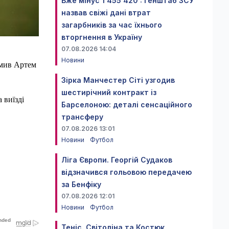
Вже мінус 1 455 420 : Генштаб ЗСУ
назвав свіжі дані втрат
загарбників за час їхнього
вторгнення в Україну
07.08.2026 14:04
Новини
рмив Артем
Зірка Манчестер Сіті узгодив
шестирічний контракт із
 виїзді
Барселоною: деталі сенсаційного
трансферу
07.08.2026 13:01
Новини
Футбол
Ліга Європи. Георгій Судаков
відзначився гольовою передачею
за Бенфіку
07.08.2026 12:01
Новини
Футбол
Теніс. Світоліна та Костюк