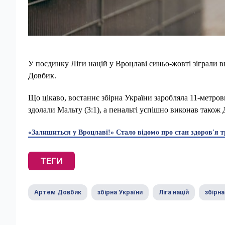
У поєдинку Ліги націй у Вроцлаві синьо-жовті зіграли вн
Довбик.
Що цікаво, востаннє збірна України заробляла 11-метрови
здолали Мальту (3:1), а пенальті успішно виконав також
«Залишиться у Вроцлаві!» Стало відомо про стан здоров'я 
ТЕГИ
Артем Довбик
збірна України
Ліга націй
збірна