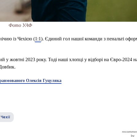
Фото УАФ
ічию із Чехією (
1:1
). Єдиний гол нашої команди з пенальті офо
й у жовтні 2023 року. Тоді наші хлопці у відборі на Євро-2024 на
 Довбик.
травмованого Олексія Гуцуляка
 Чехії