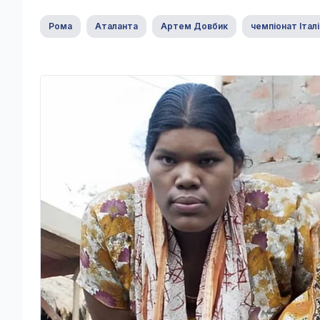
Рома
Аталанта
Артем Довбик
чемпіонат Італі