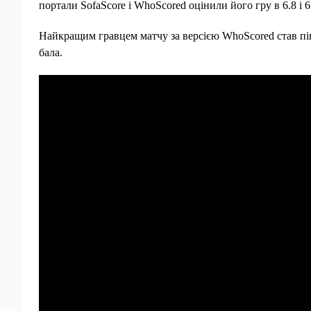
портали SofaScore і WhoScored оцінили його гру в 6.8 і 6
Найкращим гравцем матчу за версією WhoScored став пі
бала.