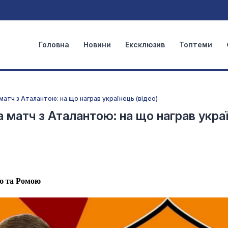
Головна
Новини
Ексклюзив
Топтеми
атч з Аталантою: на що награв українець (відео)
 матч з Аталантою: на що награв укра
ою та Ромою