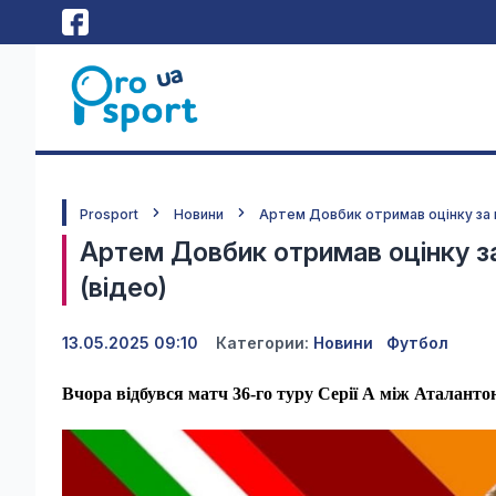
Prosport
Новини
Артем Довбик отримав оцінку за м
Артем Довбик отримав оцінку за
(відео)
13.05.2025 09:10
Категории:
Новини
Футбол
Вчора відбувся матч 36-го туру Серії А між Аталант