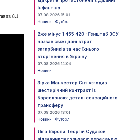
відкрите протистояння з Джанні
Інфантіно
07.08.2026 15:01
авив 8.1
Новини
Футбол
Вже мінус 1 455 420 : Генштаб ЗСУ
назвав свіжі дані втрат
загарбників за час їхнього
вторгнення в Україну
07.08.2026 14:04
Новини
Зірка Манчестер Сіті узгодив
шестирічний контракт із
Барселоною: деталі сенсаційного
трансферу
07.08.2026 13:01
Новини
Футбол
Ліга Європи. Георгій Судаков
відзначився гольовою передачею