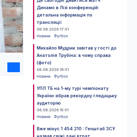
Де сьогодні дивитися матч
Динамо в Лізі конференцій:
детальна інформація по
трансляції
06.08.2026 17:01
Новини
Футбол
Михайло Мудрик завітав у гості до
Анатолія Трубіна: в чому справа
(фото)
06.08.2026 16:01
Новини
Футбол
УПЛ ТБ на 1-му турі чемпіонату
України зібрав рекордну глядацьку
аудиторію
06.08.2026 15:01
Новини
Футбол
Вже мінус 1 454 210 : Генштаб ЗСУ
назвав свіжі дані втрат