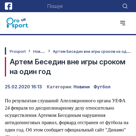
Н
овини
А
ртем Беседин вне игры сроком на один год
Prosport
Артем Беседин вне игры сроком
на один год
25.02.2020 16:13
Категории:
Новини
Футбол
По результатам слушаний Апелляционного органа УЕФА
24 февраля по дисциплинарному делу относительно
осуществления Артемом Бесединым нарушения
антидопинговых правил, форвард отстранен от футбола на
один год. Об этом сообщает официальный сайт "Динамо"