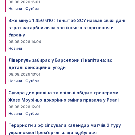
08.08.2026 15:01
Новини
Футбол
Вже мінус 1 456 610 : Генштаб ЗСУ назвав свіжі дані
втрат загарбників за час їхнього вторгнення в
Україну
08.08.2026 14:04
Новини
Ліверпуль забирає у Барселони її капітана: всі
деталі сенсаційної угоди
08.08.2026 13:01
Новини
Футбол
Сувора дисципліна та спільні обіди з тренерами!
Жозе Моуріньо докорінно змінив правила у Реалі
08.08.2026 12:01
Новини
Футбол
Терористи з рф зіпсували календар матчів 2 туру
української Прем’єр-ліги: що відбулося