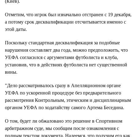
(Киев).
Отметим, что игрок был изначально отстранен с 19 декабря,
а потому срок дисквалификации отсчитывается именно с
этой даты.
Поскольку стандартная дисквалификация за подобные
нарушения составляет два года, можно предположить, что
УЕФА согласился с аргументами футболиста и клуба,
установив, что в действиях футболиста нет существенной
вины.
"Дело рассматривалось сразу в Апелляционном органе
УЕФА по ускоренной процедуре без предварительного
рассмотрения Контрольным, этическим и дисциплинарным
органом УЕФА по ходатайству самого Артема Беседина.
О том, будет ли обжаловано это решение в Спортивном
арбитражном суде, мы сообщим после ознакомления с
полным текстом документа. Надеемся, что получим его как