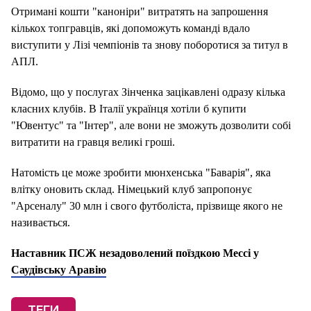
Отримані кошти "каноніри" витратять на запрошення
кількох топгравців, які допоможуть команді вдало
виступити у Лізі чемпіонів та знову поборотися за титул в
АПЛ.
Відомо, що у послугах Зінченка зацікавлені одразу кілька
класних клубів. В Італії українця хотіли б купити
"Ювентус" та "Інтер", але вони не зможуть дозволити собі
витратити на гравця великі гроші.
Натомість це може зробити мюнхенська "Баварія", яка
влітку оновить склад. Німецький клуб запропонує
"Арсеналу" 30 млн і свого футболіста, прізвище якого не
називається.
Наставник ПСЖ незадоволений поїздкою Мессі у
Саудівську Аравію
ТЕГИ