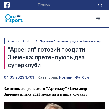
Н
овини
"
Арсенал" готовий продати Зінченка: претендують два суперклуби
Prosport
"Арсенал" готовий продати
Зінченка: претендують два
суперклуби
04.05.2023 15:01
Категории:
Новини
Футбол
Захисник лондонського "Арсеналу" Олександр
Зінченко влітку 2023 може піти в іншу команду