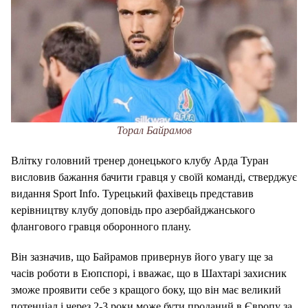
Торал Байрамов
Влітку головний тренер донецького клубу Арда Туран
висловив бажання бачити гравця у своїй команді, стверджує
видання Sport Info. Турецький фахівець представив
керівництву клубу доповідь про азербайджанського
флангового гравця оборонного плану.
Він зазначив, що Байрамов привернув його увагу ще за
часів роботи в Еюпспорі, і вважає, що в Шахтарі захисник
зможе проявити себе з кращого боку, що він має великий
потенціал і через 2-3 роки може бути проданий в Європу за