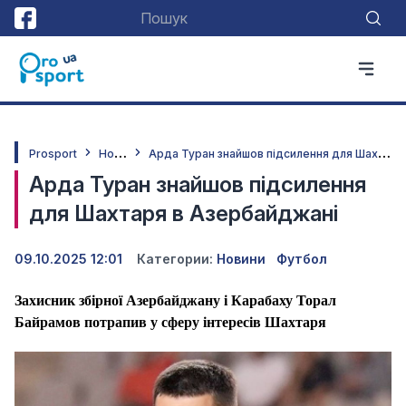
Н
овини
А
рда Туран знайшов підсилення для Шахтаря в Азербайджані
Prosport
Арда Туран знайшов підсилення
для Шахтаря в Азербайджані
09.10.2025 12:01
Категории:
Новини
Футбол
Захисник збірної Азербайджану і Карабаху Торал
Байрамов потрапив у сферу інтересів Шахтаря