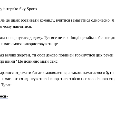
 інтерв'ю Sky Sports.
Але це шанс розвивати команду, вчитися і змагатися одночасно. Я
то чому навчитися.
на повернутися додому. Тут все не так. Іноді це займає більше до
намагаємося використовувати це.
такі великі жертви, ти обов'язково повинен торкнутися цих речей
трі війни? Це повинно мати сенс.
аралися отримати багато задоволення, а також намагаємося бути
кі намагаються адаптуватися і впоратися з цією психологічною ст
 Туран.
лося»