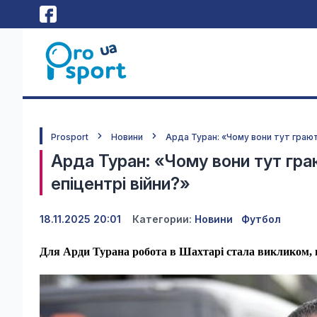
Prosport
Новини
Арда Туран: «Чому вони тут грають
Арда Туран: «Чому вони тут гра
епіцентрі війни?»
18.11.2025 20:01
Категории:
Новини
Футбол
Для Арди Турана робота в Шахтарі стала викликом, п