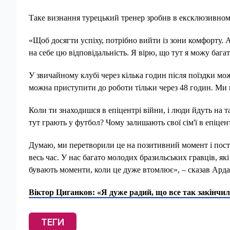
Таке визнання турецький тренер зробив в ексклюзивному
«Щоб досягти успіху, потрібно вийти із зони комфорту. 
на себе цю відповідальність. Я вірю, що тут я можу бага
У звичайному клубі через кілька годин після поїздки мож
можна приступити до роботи тільки через 48 годин. Ми 
Коли ти знаходишся в епіцентрі війни, і люди йдуть на 
тут грають у футбол? Чому залишають свої сім'ї в епіцен
Думаю, ми перетворили це на позитивний момент і пост
весь час. У нас багато молодих бразильських гравців, я
бувають моменти, коли це дуже втомлює», – сказав Арда
Віктор Циганков: «Я дуже радий, що все так закінчи
ТЕГИ