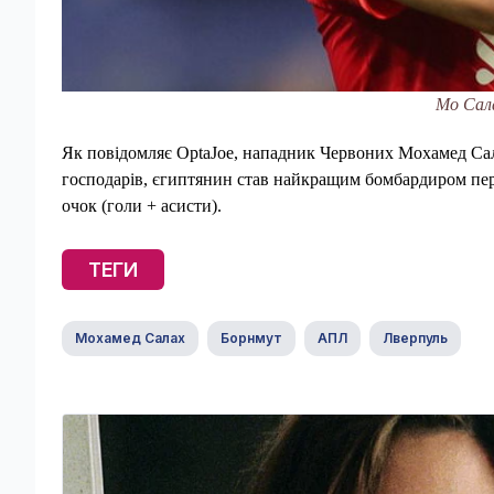
Мо Сал
Як повідомляє OptaJoe, нападник Червоних Мохамед Сал
господарів, єгиптянин став найкращим бомбардиром пер
очок (голи + асисти).
ТЕГИ
Мохамед Салах
Борнмут
АПЛ
Лверпуль