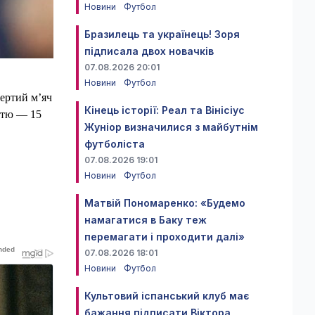
Новини
Футбол
Бразилець та українець! Зоря
підписала двох новачків
07.08.2026 20:01
Новини
Футбол
ертий м’яч
Кінець історії: Реал та Вінісіус
стю — 15
Жуніор визначилися з майбутнім
футболіста
07.08.2026 19:01
Новини
Футбол
Матвій Пономаренко: «Будемо
намагатися в Баку теж
перемагати і проходити далі»
07.08.2026 18:01
Новини
Футбол
Культовий іспанський клуб має
бажання підписати Віктора