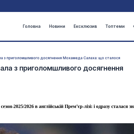
Головна
Новини
Ексклюзив
Топтеми
ала з приголомшливого досягнення Мохамеда Салаха: що сталося
вала з приголомшливого досягнення
зон-2025/2026 в англійській Прем’єр-лізі: і одразу сталася з