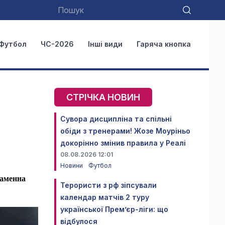
Футбол
ЧС-2026
Інші види
Гаряча кнопка
СТРІЧКА НОВИН
Сувора дисципліна та спільні
обіди з тренерами! Жозе Моуріньо
докорінно змінив правила у Реалі
08.08.2026 12:01
Новини
Футбол
наменна
Терористи з рф зіпсували
календар матчів 2 туру
української Прем’єр-ліги: що
відбулося