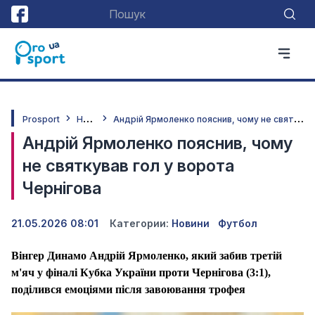
Н
овини
А
ндрій Ярмоленко пояснив, чому не святкував гол у ворота Чернігова
Prosport
Андрій Ярмоленко пояснив, чому
не святкував гол у ворота
Чернігова
21.05.2026 08:01
Категории:
Новини
Футбол
Вінгер Динамо Андрій Ярмоленко, який забив третій
м'яч у фіналі Кубка України проти Чернігова (3:1),
поділився емоціями після завоювання трофея