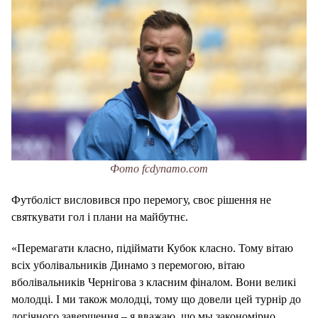
Фото fcdynamo.com
Футболіст висловився про перемогу, своє рішення не
святкувати гол і плани на майбутнє.
«Перемагати класно, підіймати Кубок класно. Тому вітаю
всіх уболівальників Динамо з перемогою, вітаю
вболівальників Чернігова з класним фіналом. Вони великі
молодці. І ми також молодці, тому що довели цей турнір до
логічного завершення – я вважаю, що мы закономірно