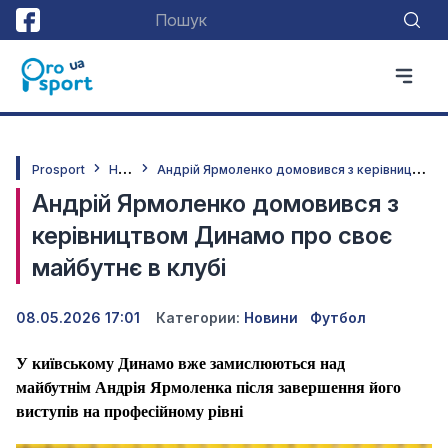
Н
овини
А
ндрій Ярмоленко домовився з керівництвом Динамо про своє майбутнє в клубі
Prosport
Андрій Ярмоленко домовився з
керівництвом Динамо про своє
майбутнє в клубі
08.05.2026 17:01
Категории:
Новини
Футбол
У київському Динамо вже замислюються над
майбутнім Андрія Ярмоленка після завершення його
виступів на професійному рівні