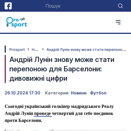
Н
овини
А
ндрій Лунін знову може стати перепоною для Барселони: дивовижні цифри
Prosport
Андрій Лунін знову може стати
перепоною для Барселони:
дивовижні цифри
26.10.2024 17:30
Категории:
Новини
Футбол
Сьогодні український голкіпер мадридського Реалу
Андрій Лунін
проведе
четвертий для себе поєдинок
проти Барселони.