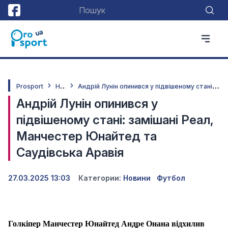
Н
овини
А
ндрій Лунін опинився у підвішеному стані: замішані Реал, Манчестер Юнайтед та Саудівська Аравія
Prosport
Андрій Лунін опинився у
підвішеному стані: замішані Реал,
Манчестер Юнайтед та
Саудівська Аравія
27.03.2025 13:03
Категории:
Новини
Футбол
Голкіпер Манчестер Юнайтед Андре Онана відхилив