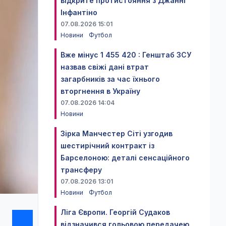
відкрите протистояння з Джанні
Інфантіно
07.08.2026 15:01
Новини
Футбол
Вже мінус 1 455 420 : Генштаб ЗСУ
назвав свіжі дані втрат
загарбників за час їхнього
вторгнення в Україну
07.08.2026 14:04
Новини
Зірка Манчестер Сіті узгодив
шестирічний контракт із
Барселоною: деталі сенсаційного
трансферу
07.08.2026 13:01
Новини
Футбол
Ліга Європи. Георгій Судаков
відзначився гольовою передачею