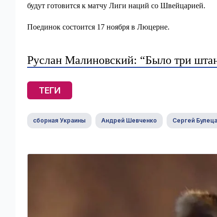
будут готовится к матчу Лиги наций со Швейцарией.
Поединок состоится 17 ноября в Люцерне.
Руслан Малиновский: “Было три штанг
ТЕГИ
сборная Украины
Андрей Шевченко
Сергей Булец