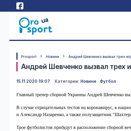
Prosport
Новини
Андрей Шевченко вызвал трех иг
Андрей Шевченко вызвал трех 
15.11.2020 19:07
Категории:
Новини
Футбол
Главный тренер сборной Украины Андрей Шевченко выз
В случае отрицательных тестов на коронавирус, к наци
и Александр Назаренко, а также полузащитник "Шахтер
Трое футболистов прибудут в расположение сборной веч