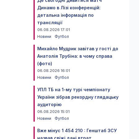
Де сьогодні дивитися матч
Динамо в Лізі конференцій:
детальна інформація по
трансляції
06.08.2026 17:01
Новини
Футбол
Михайло Мудрик завітав у гості до
Анатолія Трубіна: в чому справа
(фото)
06.08.2026 16:01
Новини
Футбол
УПЛ ТБ на 1-му турі чемпіонату
України зібрав рекордну глядацьку
аудиторію
06.08.2026 15:01
Новини
Футбол
Вже мінус 1 454 210 : Генштаб ЗСУ
назвав свіжі дані втрат