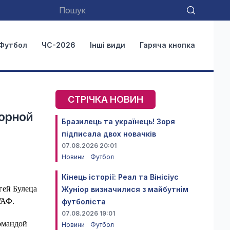
Футбол
ЧС-2026
Інші види
Гаряча кнопка
СТРІЧКА НОВИН
орной
Бразилець та українець! Зоря
підписала двох новачків
07.08.2026 20:01
Новини
Футбол
Кінець історії: Реал та Вінісіус
гей Булеца
Жуніор визначилися з майбутнім
УАФ.
футболіста
07.08.2026 19:01
командой
Новини
Футбол