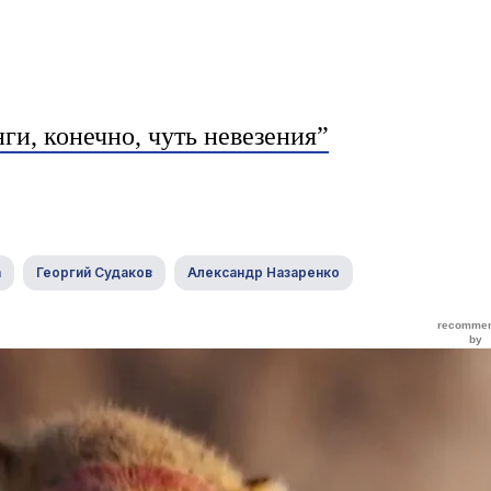
и, конечно, чуть невезения”
а
Георгий Судаков
Александр Назаренко