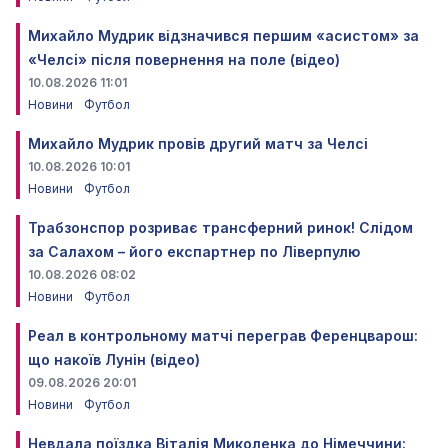
Михайло Мудрик відзначився першим «асистом» за
«Челсі» після повернення на поле (відео)
10.08.2026 11:01
Новини
Футбол
Михайло Мудрик провів другий матч за Челсі
10.08.2026 10:01
Новини
Футбол
Трабзонспор розриває трансферний ринок! Слідом
за Салахом – його експартнер по Ліверпулю
10.08.2026 08:02
Новини
Футбол
Реал в контрольному матчі переграв Ференцварош:
що накоїв Лунін (відео)
09.08.2026 20:01
Новини
Футбол
Невдала поїздка Віталія Миколенка до Німеччини: