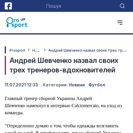
Н
овини
А
ндрей Шевченко назвал своих трех тренеров-вдохновителей
Prosport
Андрей Шевченко назвал своих
трех тренеров-вдохновителей
11.07.2021 12:33
Категории:
Новини
Футбол
Главный тренер сборной Украины Андрей
Шевченко намекнул в интервью Calciomercato, на уход из
команды.
"Определенно думаю о том, чтобы однажды возглавить
какой-то клуб. Я отработал пять лет со сборной Украины,