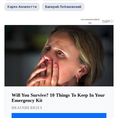
Карло Анчелотти
Валерий Лобановский