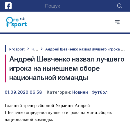
Н
овини
А
ндрей Шевченко назвал лучшего игрока на нынешнем сборе национальной команды
Prosport
Андрей Шевченко назвал лучшего
игрока на нынешнем сборе
национальной команды
01.09.2020 06:58
Категории:
Новини
Футбол
Главный тренер сборной Украины Андрей
Шевченко определил лучшего игрока на мини-сборах
национальной команды.