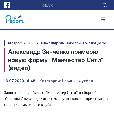
Н
овини
А
лександр Зинченко примерил новую форму "Манчестер Сити" (видео)
Prosport
Александр Зинченко примерил
новую форму "Манчестер Сити"
(видео)
16.07.2020 14:48
Категории:
Новини
Футбол
Защитник английского "Манчестер Сити" и сборной
Украины Александр Зинченко поучаствовал в презентации
новой формы своего клуба.