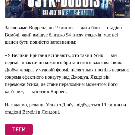
За словами Воррена, до 19 липня — дати бою — стадіон
Вемблі, який вміщує близько 94 тисяч глядачів, має всі
шанси бути повністю заповненим:
«У Великій Британії всі знають, хто такий Усик — він
переміг практично кожного британського важковаговика.
Дюбуа ж зараз у чудовій формі, після трьох поспіль перемог,
зокрема ефектного нокауту над Джошуа. Якщо він
переможе Усика, це стане переломним моментом його
кар’єри», — зазначив Воррен.
Нагадаємо, реванш Усика з Дюбуа відбудеться 19 липня на
стадіоні Вемблі в Лондоні.
ТЕГИ