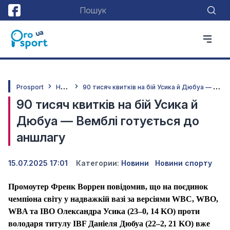
Н
овини
9
0 тисяч квитків на бій Усика й Дюбуа — Вемблі готується до аншлагу
Prosport
90 тисяч квитків на бій Усика й
Дюбуа — Вемблі готується до
аншлагу
15.07.2025 17:01
Категории:
Новини
Новини спорту
Промоутер Френк Воррен повідомив, що на поєдинок
чемпіона світу у надважкій вазі за версіями WBC, WBO,
WBA та IBO Олександра Усика (23–0, 14 KO) проти
володаря титулу IBF Даніеля Дюбуа (22–2, 21 KO) вже