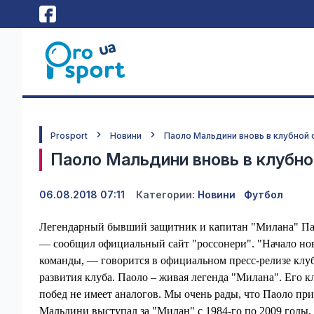
Prosport
Новини
Паоло Мальдини вновь в клубной
Паоло Мальдини вновь в клубно
06.08.2018 07:11
Категории:
Новини
Футбол
Легендарный бывший защитник и капитан "Милана" Паол
— сообщил официальный сайт "россонери". "Начало но
команды, — говорится в официальном пресс-релизе клуб
развития клуба. Паоло – живая легенда "Милана". Его кл
побед не имеет аналогов. Мы очень рады, что Паоло прин
Мальдини выступал за "Милан" с 1984-го по 2009 годы, 