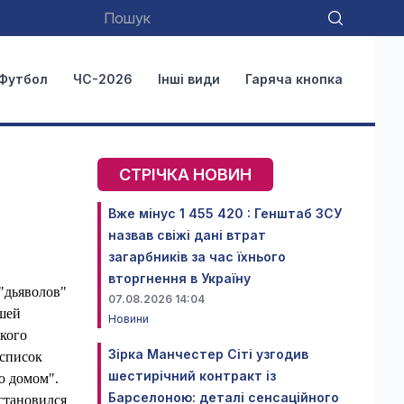
Футбол
ЧС-2026
Інші види
Гаряча кнопка
СТРІЧКА НОВИН
Вже мінус 1 455 420 : Генштаб ЗСУ
назвав свіжі дані втрат
загарбників за час їхнього
вторгнення в Україну
"дьяволов"
07.08.2026 14:04
шей
Новини
кого
Зірка Манчестер Сіті узгодив
 список
шестирічний контракт із
о домом".
Барселоною: деталі сенсаційного
 становился