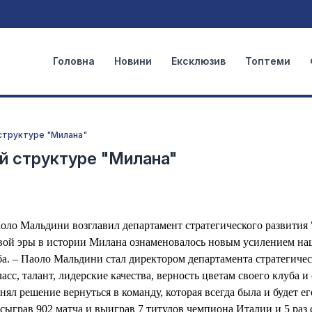
Головна
Новини
Ексклюзив
Топтеми
 структуре "Милана"
й структуре "Милана"
о Мальдини возглавил департамент стратегического развития 
вой эры в истории Милана ознаменовалось новым усилением на
а. – Паоло Мальдини стал директором департамента стратегичес
асс, талант, лидерские качества, верность цветам своего клуба и
ял решение вернуться в команду, которая всегда была и будет ег
сыграв 902 матча и выиграв 7 титулов чемпиона Италии и 5 раз