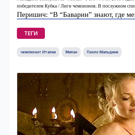
победителем Кубка / Лиги чемпионов. В послужном списк
Перишич: “В “Баварии” знают, где ме
ТЕГИ
чемпионат Италии
Милан
Паоло Мальдини