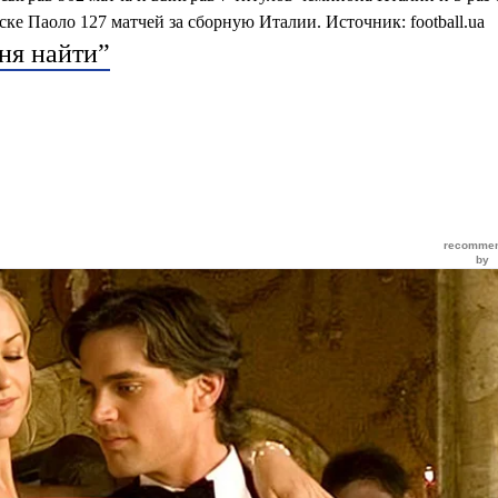
е Паоло 127 матчей за сборную Италии. Источник: football.ua
ня найти”