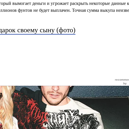
оторый вымогает деньги и угрожает раскрыть некоторые данные 
иллионов фунтов не будет выплачен. Точная сумма выкупа неизве
дарок своему сыну (фото)