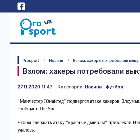
Prosport
Новини
Взлом: хакеры потребовали выку
Взлом: хакеры потребовали вы
27.11.2020 11:47
Категории:
Новини
Футбол
"Манчестер Юнайтед" подвергся атаке хакеров. Злоум
сообщает The Sun.
Чтобы сдержать атаку "красные дьяволы" привлекли Нац
удалось.