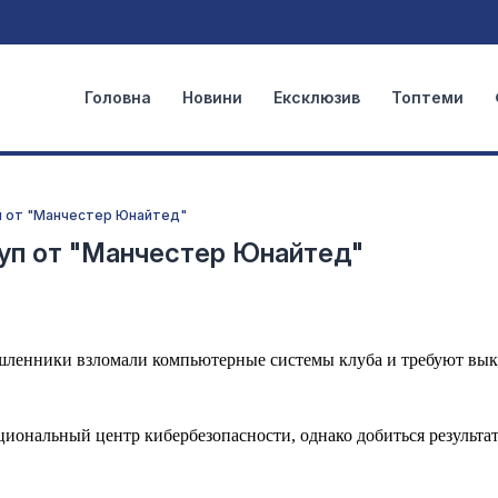
Головна
Новини
Ексклюзив
Топтеми
п от "Манчестер Юнайтед"
куп от "Манчестер Юнайтед"
ышленники взломали компьютерные системы клуба и требуют вык
иональный центр кибербезопасности, однако добиться результат