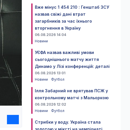
Вже мінус 1 454 210 : Генштаб ЗСУ
назвав свіжі дані втрат
загарбників за час їхнього
вторгнення в Україну
06.08.2026 14:04
Новини
УЄФА назвав важливі умови
сьогоднішнього матчу життя
Динамо у Лізі конференцій: деталі
06.08.2026 13:01
Новини
Футбол
Ілля Забарний не врятував ПСЖ у
контрольному матчі з Мальоркою
06.08.2026 12:02
Новини
Футбол
Стрибки у воду. Україна стала
золотою у міксті на чемпіонаті