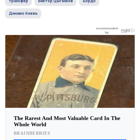
трансфер
Виктор Цыганков
Бордо
Динамо Киевъ