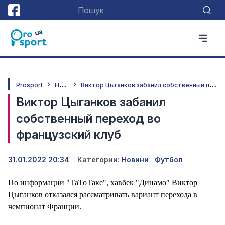
Н
овини
В
иктор Цыганков забанил собственный переход во французский клуб
Prosport
Виктор Цыганков забанил
собственный переход во
французский клуб
31.01.2022 20:34
Категории:
Новини
Футбол
По информации "ТаТоТаке", хавбек "Динамо" Виктор
Цыганков отказался рассматривать вариант перехода в
чемпионат Франции.