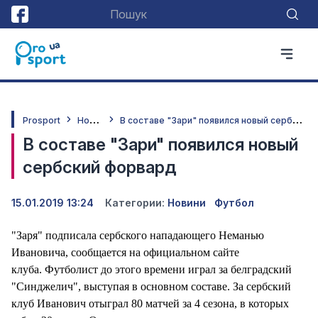
Н
овини
В
составе "Зари" появился новый сербский форвард
Prosport
В составе "Зари" появился новый
сербский форвард
15.01.2019 13:24
Категории:
Новини
Футбол
"Заря" подписала сербского нападающего Неманью
Ивановича, сообщается на официальном сайте
клуба. Футболист до этого времени играл за белградский
"Синджелич", выступая в основном составе. За сербский
клуб Иванович отыграл 80 матчей за 4 сезона, в которых