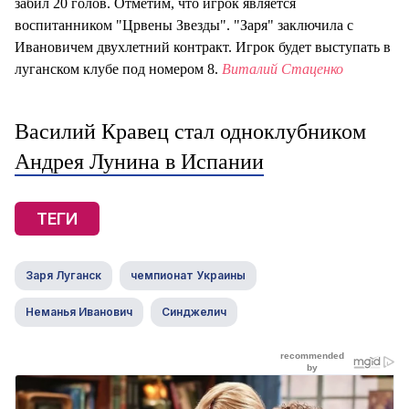
забил 20 голов. Отметим, что игрок является
воспитанником "Црвены Звезды". "Заря" заключила с
Ивановичем двухлетний контракт. Игрок будет выступать в
луганском клубе под номером 8.
Виталий Стаценко
Василий Кравец стал одноклубником
Андрея Лунина в Испании
ТЕГИ
Заря Луганск
чемпионат Украины
Неманья Иванович
Синджелич