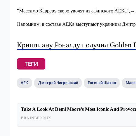
"Массимо Карреру скоро уволят из афинского АЕКа", --
Напомним, в составе АЕКа выступают украинцы Дмитр
Криштиану Роналду получил Golden F
ТЕГИ
АЕК
Дмитрий Чигринский
Евгений Шахов
Масс