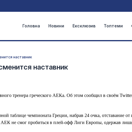
Головна
Новини
Ексклюзив
Топтеми
менится наставник
 сменится наставник
авного тренера греческого АЕКа. Об этом сообщил в своём Twitte
рной таблице чемпионата Греции, набрав 24 очка, отставание от
е АЕК не смог пробиться в плей-офф Лиги Европы, одержав лиш