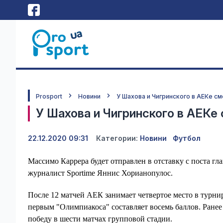
Prosport
Новини
У Шахова и Чигринского в АЕКе с
У Шахова и Чигринского в АЕКе
22.12.2020 09:31
Категории:
Новини
Футбол
Массимо Каррера будет отправлен в отставку с поста гл
журналист Sportime Яннис Хорианопулос.
После 12 матчей АЕК занимает четвертое место в турни
первым "Олимпиакоса" составляет восемь баллов. Ране
победу в шести матчах групповой стадии.