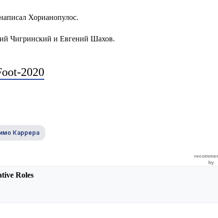
 написал Хорианопулос.
ий Чигринский и Евгений Шахов.
oot-2020
имо Каррера