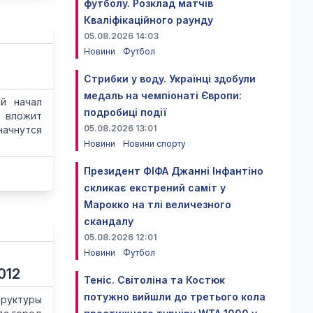
футболу. Розклад матчів
Кваліфікаційного раунду
05.08.2026 14:03
Новини
Футбол
Стрибки у воду. Українці здобули
медаль на чемпіонаті Європи:
ий начал
подробиці події
н вложит
05.08.2026 13:01
начнутся
Новини
Новини спорту
Президент ФІФА Джанні Інфантіно
скликає екстрений саміт у
Марокко на тлі величезного
скандалу
05.08.2026 12:01
Новини
Футбол
012
Теніс. Світоліна та Костюк
потужно вийшли до третього кола
руктуры