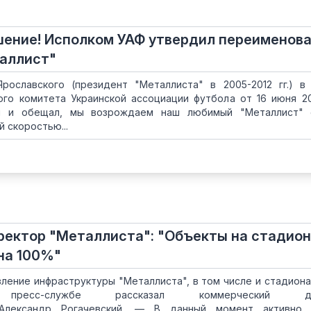
шение! Исполком УАФ утвердил переименов
таллист"
рославского (президент "Металлиста" в 2005-2012 гг.) в
го комитета Украинской ассоциации футбола от 16 июня 20
 я и обещал, мы возрождаем наш любимый "Металлист" 
 скоростью...
ектор "Металлиста": "Объекты на стадио
на 100%"
ение инфраструктуры "Металлиста", в том числе и стадиона
ресс-службе рассказал коммерческий ди
Александр Рогачевский. — В данный момент активно 