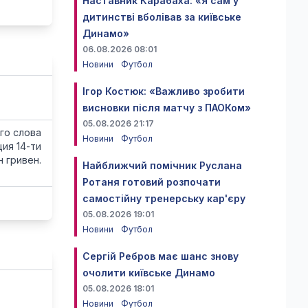
Наставник Карабаха: «Я сам у
дитинстві вболівав за київське
Динамо»
06.08.2026 08:01
Новини
Футбол
Ігор Костюк: «Важливо зробити
висновки після матчу з ПАОКом»
05.08.2026 21:17
го слова
Новини
Футбол
ия 14-ти
 гривен.
Найближчий помічник Руслана
Ротаня готовий розпочати
самостійну тренерську кар'єру
05.08.2026 19:01
Новини
Футбол
Сергій Ребров має шанс знову
очолити київське Динамо
05.08.2026 18:01
Новини
Футбол