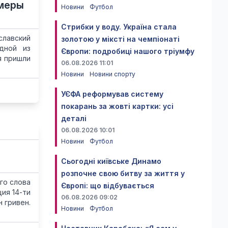
амеры
Новини
Футбол
Стрибки у воду. Україна стала
лавский
золотою у міксті на чемпіонаті
дной из
Європи: подробиці нашого тріумфу
я пришли
06.08.2026 11:01
Новини
Новини спорту
УЄФА реформував систему
покарань за жовті картки: усі
деталі
06.08.2026 10:01
Новини
Футбол
Сьогодні київське Динамо
розпочне свою битву за життя у
го слова
Європі: що відбувається
ия 14-ти
06.08.2026 09:02
 гривен.
Новини
Футбол