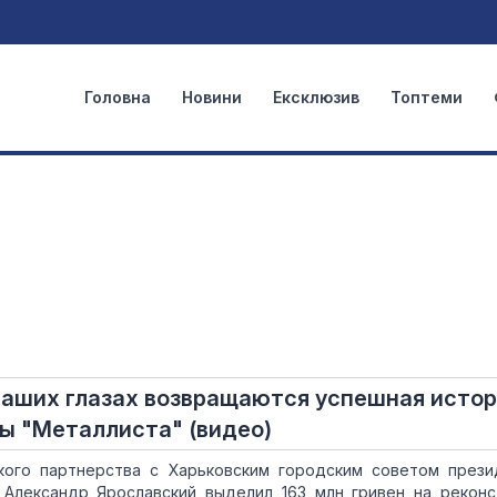
Головна
Новини
Ексклюзив
Топтеми
 наших глазах возвращаются успешная истор
ы "Металлиста" (видео)
кого партнерства с Харьковским городским советом през
) Александр Ярославский выделил 163 млн гривен на рекон