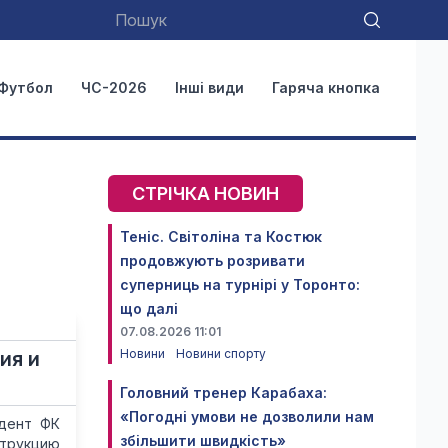
Футбол
ЧС-2026
Інші види
Гаряча кнопка
СТРІЧКА НОВИН
Теніс. Світоліна та Костюк
продовжують розривати
суперниць на турнірі у Торонто:
що далі
07.08.2026 11:01
Новини
Новини спорту
ия и
Головний тренер Карабаха:
«Погодні умови не дозволили нам
идент ФК
збільшити швидкість»
струкцию