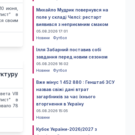
10 июня,
Михайло Мудрик повернувся на
лист” в
поле у складі Челсі: рестарт
ся своим
виявився з неприємним смаком
05.08.2026 17:01
Новини
Футбол
Ілля Забарний поставив собі
завдання перед новим сезоном
05.08.2026 16:02
Новини
Футбол
уктуру
Вже мінус 1 452 880 : Генштаб ЗСУ
назвав свіжі дані втрат
ета VIII
загарбників за час їхнього
лист" в
вторгнення в Україну
овало 78
05.08.2026 15:05
Новини
Кубок України-2026/2027 з