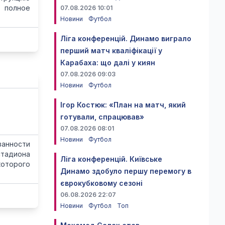
я полное
07.08.2026 10:01
Новини
Футбол
Ліга конференцій. Динамо виграло
перший матч кваліфікації у
Карабаха: що далі у киян
07.08.2026 09:03
Новини
Футбол
Ігор Костюк: «План на матч, який
готували, спрацював»
07.08.2026 08:01
Новини
Футбол
занности
стадиона
Ліга конференцій. Київське
которого
Динамо здобуло першу перемогу в
єврокубковому сезоні
06.08.2026 22:07
Новини
Футбол
Топ