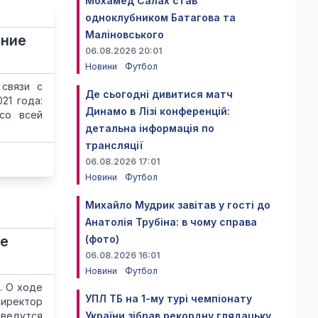
Мохамед Салах став
одноклубником Батагова та
Маліновського
ание
06.08.2026 20:01
Новини
Футбол
 связи с
Де сьогодні дивитися матч
21 года:
Динамо в Лізі конференцій:
со всей
детальна інформація по
трансляції
06.08.2026 17:01
Новини
Футбол
Михайло Мудрик завітав у гості до
Анатолія Трубіна: в чому справа
не
(фото)
06.08.2026 16:01
Новини
Футбол
. О ходе
УПЛ ТБ на 1-му турі чемпіонату
ректор
ведутся
України зібрав рекордну глядацьку