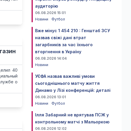
аудиторію
06.08.2026 15:01
Новини
Футбол
Вже мінус 1 454 210 : Генштаб ЗСУ
назвав свіжі дані втрат
загарбників за час їхнього
агазин
вторгнення в Україну
06.08.2026 14:04
Новини
делил 40
циальный
УЄФА назвав важливі умови
службе о
сьогоднішнього матчу життя
Динамо у Лізі конференцій: деталі
06.08.2026 13:01
Новини
Футбол
Ілля Забарний не врятував ПСЖ у
контрольному матчі з Мальоркою
06.08.2026 12:02