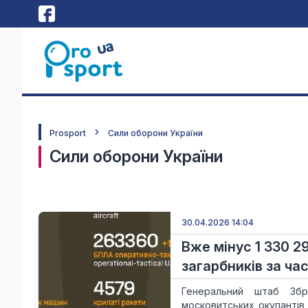
Prosport
Сили оборони України
Сили оборони України
30.04.2026 14:04
Вже мінус 1 330 2
загарбників за час
Генеральний штаб Збр
московитських окупантів