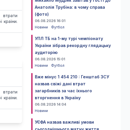
Михайло Мудрик завітав у гості до
Анатолія Трубіна: в чому справа
(фото)
 втрати
06.08.2026 16:01
 країни.
Новини
Футбол
УПЛ ТБ на 1-му турі чемпіонату
України зібрав рекордну глядацьку
аудиторію
06.08.2026 15:01
Новини
Футбол
Вже мінус 1 454 210 : Генштаб ЗСУ
назвав свіжі дані втрат
загарбників за час їхнього
 втрати
 країни.
вторгнення в Україну
06.08.2026 14:04
Новини
УЄФА назвав важливі умови
сьогоднішнього матчу життя