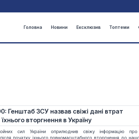
Головна
Новини
Ексклюзив
Топтеми
90: Генштаб ЗСУ назвав свіжі дані втрат
 їхнього вторгнення в Україну
ойних сил України оприлюднив свіжу інформацію про
 після початку їхнього повномасштабного вторгнення до нашої