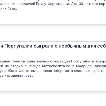
льзовался передачей Бруну Фернандеша. Для 36-летнего пор
их 42 вс...
и Португалии сыграли с необычным для себ
ашнем поле сыграла вничью с командой Португалии в това
ий на стадионе "Ванда Метрополитано" в Мадриде, завер
инуте Жозе Фонте вывел свою сборную вперед, но арбитр
за нарушения прав...