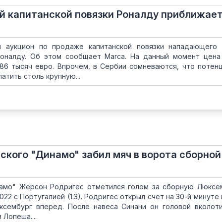
 капитанской повязки Роналду приближает
 аукцион по продаже капитанской повязки нападающего 
оналду. Об этом сообщает Marca. На данный момент цена
886 тысяч евро. Впрочем, в Сербии сомневаются, что потен
атить столь крупную...
кого "Динамо" забил мяч в ворота сборной
амо" Жерсон Родригес отметился голом за сборную Люксе
22 с Португалией (1:3). Родригес открыл счет на 30-й минуте 
сембург вперед. После навеса Синани он головой вколот
 Лопеша....