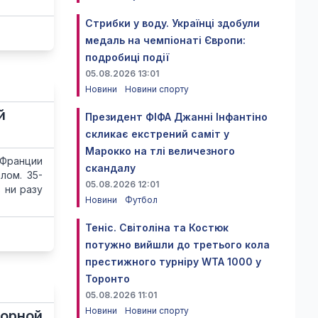
Стрибки у воду. Українці здобули
медаль на чемпіонаті Європи:
подробиці події
05.08.2026 13:01
Новини
Новини спорту
й
Президент ФІФА Джанні Інфантіно
скликає екстрений саміт у
Марокко на тлі величезного
 Франции
скандалу
лом. 35-
05.08.2026 12:01
 ни разу
Новини
Футбол
Теніс. Світоліна та Костюк
потужно вийшли до третього кола
престижного турніру WTA 1000 у
Торонто
05.08.2026 11:01
Новини
Новини спорту
борной