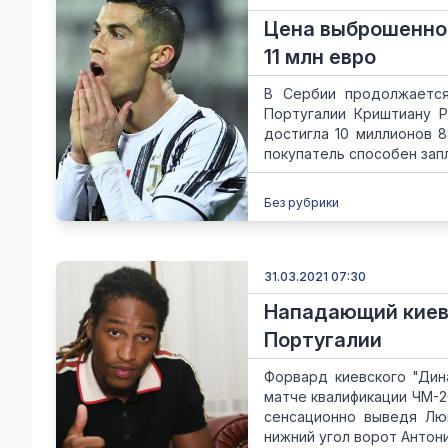
Цена выброшенной
11 млн евро
В Сербии продолжается
Португалии Криштиану Р
достигла 10 миллионов 
покупатель способен запл
Без рубрики
31.03.2021 07:30
Нападающий киевс
Португалии
Форвард киевского "Дин
матче квалификации ЧМ-20
сенсационно выведя Люк
нижний угол ворот Антони