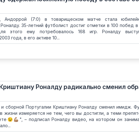
д Андоррой (7:0) в товарищеском матче стала юбилей
оналду. 35-летний футболист достиг отметки в 100 побед в
Для этого ему потребовалось 168 игр. Роналду высту
03 года, в его активе 10...
 Криштиану Роналду радикально сменил обр
и сборной Португалии Криштиану Роналду сменил имидж. Ф
 в жизни измеряется не тем, чего вы достигли, а теми препят
те😉💪🏽", – подписал Роналду видео, на котором он заним
ло...