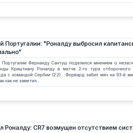
й Португалии: "Роналду выбросил капитан
мально"
 Португалии Фернанду Сантуш поделился мнением о незас
нды Криштиану Роналду в матче 2-го тура отборочного 
да с командой Сербии (2:2). Форвард забил мяч на 93-й ми
к как не заметил...
л Роналду: CR7 возмущен отсутствием сис