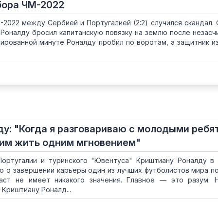
бора ЧМ-2022
-2022 между Сербией и Португалией (2:2) случился скандал.
Роналду бросил капитанскую повязку на землю после незасч
сированной минуте Роналду пробил по воротам, а защитник и
у: "Когда я разговариваю с молодыми ребя
 им жить одним мгновением"
ортугалии и туринского "Ювентуса" Криштиану Роналду в
ко о завершении карьеры один из лучших футболистов мира п
аст не имеет никакого значения. Главное — это разум. 
 Криштиану Роналд...