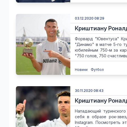
03.12.2020 08:29
Криштиану Роналд
Форвард "Ювентуса" Кри
"Динамо" в матче 5-го т
юбилейным 750-м за кар
"750 голов, 750 счастливы
Новини
Футбол
30.11.2020 08:43
Криштиану Роналд
Нападающий туринского
себя в образе рок-зве
Instagram. Посмотреть эт