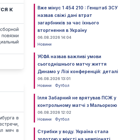
Вже мінус 1 454 210 : Генштаб ЗСУ
ся к
назвав свіжі дані втрат
загарбників за час їхнього
сборной
вторгнення в Україну
 повязки
06.08.2026 14:04
циальный
Новини
УЄФА назвав важливі умови
сьогоднішнього матчу життя
Динамо у Лізі конференцій: деталі
06.08.2026 13:01
Новини
Футбол
Ілля Забарний не врятував ПСЖ у
контрольному матчі з Мальоркою
06.08.2026 12:02
мбурга в
Новини
Футбол
встречи,
ил мяч в
Стрибки у воду. Україна стала
золотою у міксті на чемпіонаті