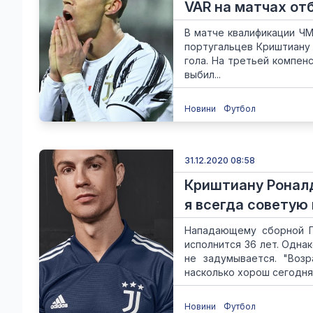
VAR на матчах от
В матче квалификации ЧМ
португальцев Криштиану 
гола. На третьей компен
выбил...
Новини
Футбол
31.12.2020 08:58
Криштиану Роналд
я всегда советую
Нападающему сборной П
исполнится 36 лет. Одна
не задумывается. "Возр
насколько хорош сегодня
Новини
Футбол