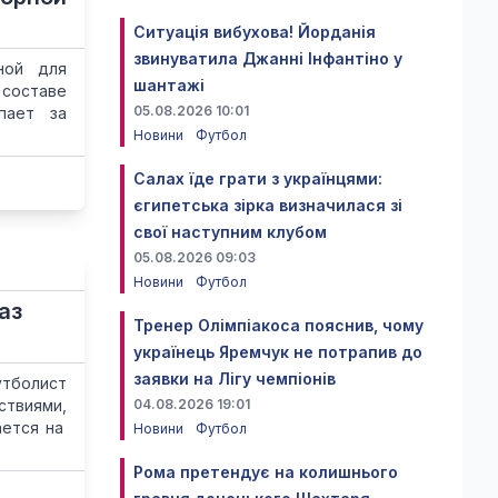
Ситуація вибухова! Йорданія
звинуватила Джанні Інфантіно у
ной для
шантажі
 составе
05.08.2026 10:01
пает за
Новини
Футбол
Салах їде грати з українцями:
єгипетська зірка визначилася зі
свої наступним клубом
05.08.2026 09:03
Новини
Футбол
аз
Тренер Олімпіакоса пояснив, чому
українець Яремчук не потрапив до
заявки на Лігу чемпіонів
утболист
ствиями,
04.08.2026 19:01
ается на
Новини
Футбол
Рома претендує на колишнього