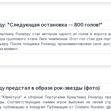
у: "Следующая остановка -- 800 голов!"
штиану Роналду стал автором одного из голов в ворота к
ура группового этапа Лиги чемпионов. Этот гол стал для пор
ьеру. После поединка Роналду прокомментировал свое дос
х момент...
у предстал в образе рок-звезды (фото)
 "Ювентуса" и сборной Португалии Криштиану Роналду пр
зды. Соответствующие снимки игрок выложил на своей ст
у публикацию в Instagram Публикация от Cristiano Ronaldo (@c