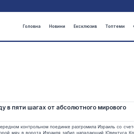
Головна
Новини
Ексклюзив
Топтеми
у в пяти шагах от абсолютного мирового
ередном контрольном поединке разгромила Израиль со счето
орой мяч в ворота Израиля забил нападающий Ювентуса К