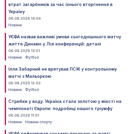
втрат загарбників за час їхнього вторгнення в
Україну
06.08.2026 14:04
Новини
УЄФА назвав важливі умови сьогоднішнього матчу
життя Динамо у Лізі конференцій: деталі
06.08.2026 13:01
Новини
Футбол
Ілля Забарний не врятував ПСЖ у контрольному
матчі з Мальоркою
06.08.2026 12:02
Новини
Футбол
Стрибки у воду. Україна стала золотою у міксті на
чемпіонаті Європи: подробиці нашого тріумфу
06.08.2026 11:01
Новини
Новини спорту
УЄФА реформував систему покарань за жовті