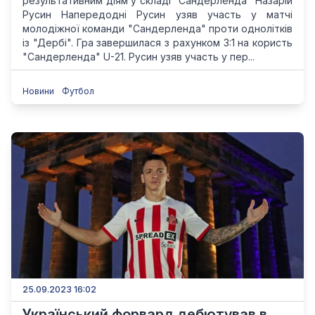
результативним діям у складі "Сандерленда" Назарій
Русин Напередодні Русин узяв участь у матчі
молодіжної команди "Сандерленда" проти однолітків
із "Дербі". Гра завершилася з рахунком 3:1 на користь
"Сандерленда" U-21. Русин узяв участь у пер...
Новини
Футбол
25.09.2023 16:02
Український форвард дебютував в