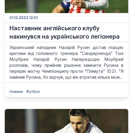
01.12.2023 12:01
Наставник англійського клубу
накинувся на українського легіонера
Український нападник Назарій Русин дістав порцію
критики від головного тренера "Сандерленда" Тоні
Моубрея Назарій Русин Напередодні Моубрей
розповів, чому прийняв рішення замінити Русина в
перерві матчу Чемпіоншипу проти "Плімута" (0:2). "Я
замінив Русина, бо відчув, що він втратив кілька мож...
Новини
Футбол