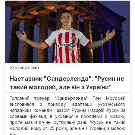
27.10.2023 12:01
Наставник "Сандерленда": "Русин не
такий молодий, але він з України"
Головний тренер "Сандерленда" Тоні Моубрей
висловився з приводу адаптації українського
нападника команди Назарія Русина Назарій Русин За
словами фахівця, в українця є проблеми з мовою,
проте має відмінні футбольні дані. "Русин не такий
молодий, йому 24-25 років, але він з України, з мовою
в н...