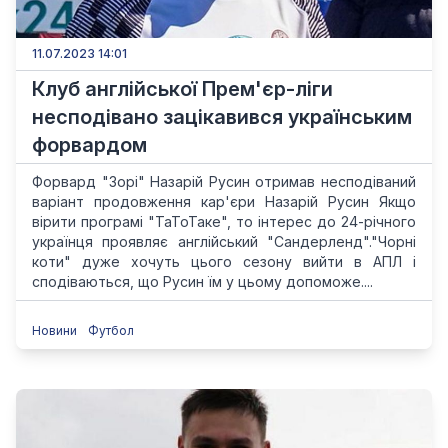
11.07.2023 14:01
Клуб англійської Прем'єр-ліги
несподівано зацікавився українським
форвардом
Форвард "Зорі" Назарій Русин отримав несподіваний
варіант продовження кар'єри Назарій Русин Якщо
вірити програмі "ТаТоТаке", то інтерес до 24-річного
українця проявляє англійський "Сандерленд"."Чорні
коти" дуже хочуть цього сезону вийти в АПЛ і
сподіваються, що Русин їм у цьому допоможе....
Новини
Футбол