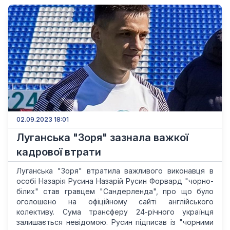
02.09.2023 18:01
Луганська "Зоря" зазнала важкої
кадрової втрати
Луганська "Зоря" втратила важливого виконавця в
особі Назарія Русина Назарій Русин Форвард "чорно-
білих" став гравцем "Сандерленда", про що було
оголошено на офіційному сайті англійського
колективу. Сума трансферу 24-річного українця
залишається невідомою. Русин підписав із "чорними