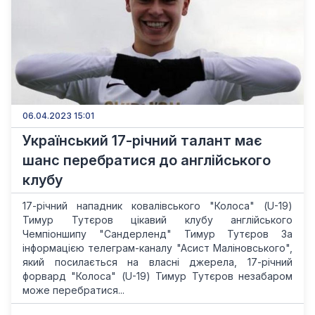
06.04.2023 15:01
Український 17-річний талант має
шанс перебратися до англійського
клубу
17-річний нападник ковалівського "Колоса" (U-19)
Тимур Тутєров цікавий клубу англійського
Чемпіоншипу "Сандерленд" Тимур Тутєров За
інформацією телеграм-каналу "Асист Маліновського",
який посилається на власні джерела, 17-річний
форвард "Колоса" (U-19) Тимур Тутєров незабаром
може перебратися...