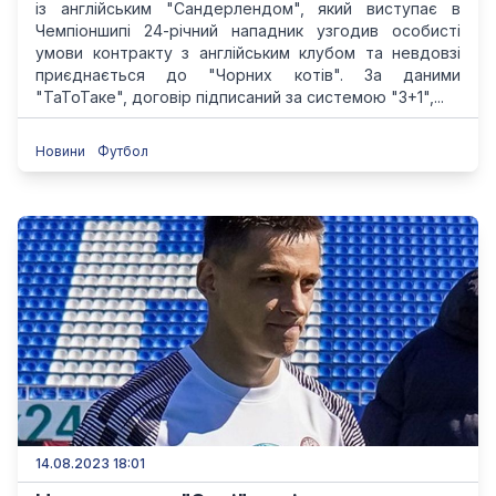
із англійським "Сандерлендом", який виступає в
Чемпіоншипі 24-річний нападник узгодив особисті
умови контракту з англійським клубом та невдовзі
приєднається до "Чорних котів". За даними
"ТаТоТаке", договір підписаний за системою "3+1",...
Новини
Футбол
14.08.2023 18:01