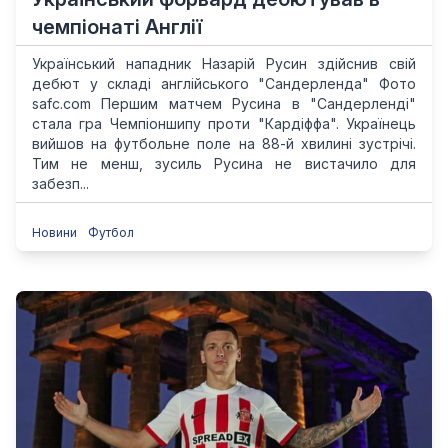
чемпіонаті Англії
Український нападник Назарій Русин здійснив свій
дебют у складі англійського "Сандерленда" Фото
safc.com Першим матчем Русина в "Сандерленді"
стала гра Чемпіоншипу проти "Кардіффа". Українець
вийшов на футбольне поле на 88-й хвилині зустрічі.
Тим не менш, зусиль Русина не вистачило для
забезп...
Новини
Футбол