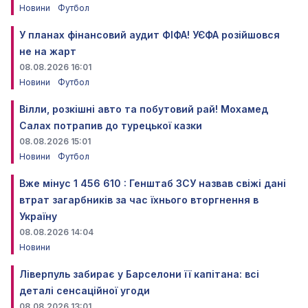
Новини
Футбол
У планах фінансовий аудит ФІФА! УЄФА розійшовся
не на жарт
08.08.2026 16:01
Новини
Футбол
Вілли, розкішні авто та побутовий рай! Мохамед
Салах потрапив до турецької казки
08.08.2026 15:01
Новини
Футбол
Вже мінус 1 456 610 : Генштаб ЗСУ назвав свіжі дані
втрат загарбників за час їхнього вторгнення в
Україну
08.08.2026 14:04
Новини
Ліверпуль забирає у Барселони її капітана: всі
деталі сенсаційної угоди
08.08.2026 13:01