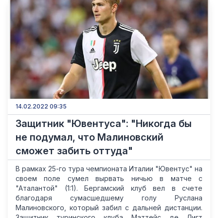
14.02.2022 09:35
Защитник "Ювентуса": "Никогда бы
не подумал, что Малиновский
сможет забить оттуда"
В рамках 25-го тура чемпионата Италии "Ювентус" на
своем поле сумел вырвать ничью в матче с
"Аталантой" (1:1). Бергамский клуб вел в счете
благодаря сумасшедшему голу Руслана
Малиновского, который забил с дальней дистанции.
Защитник туринского клуба Маттейс де Лигт