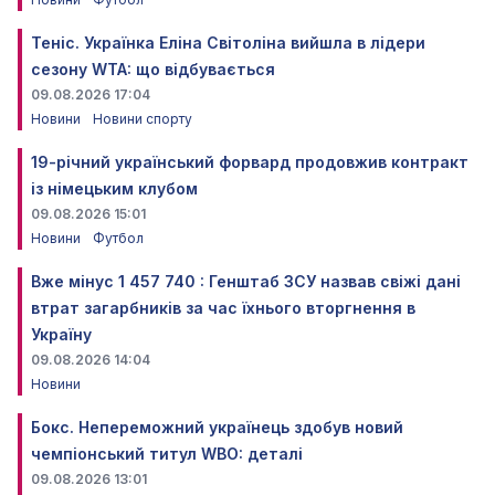
Теніс. Українка Еліна Світоліна вийшла в лідери
сезону WTA: що відбувається
09.08.2026 17:04
Новини
Новини спорту
19-річний український форвард продовжив контракт
із німецьким клубом
09.08.2026 15:01
Новини
Футбол
Вже мінус 1 457 740 : Генштаб ЗСУ назвав свіжі дані
втрат загарбників за час їхнього вторгнення в
Україну
09.08.2026 14:04
Новини
Бокс. Непереможний українець здобув новий
чемпіонський титул WBO: деталі
09.08.2026 13:01