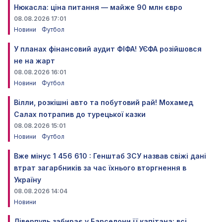
Нюкасла: ціна питання — майже 90 млн євро
08.08.2026 17:01
Новини
Футбол
У планах фінансовий аудит ФІФА! УЄФА розійшовся
не на жарт
08.08.2026 16:01
Новини
Футбол
Вілли, розкішні авто та побутовий рай! Мохамед
Салах потрапив до турецької казки
08.08.2026 15:01
Новини
Футбол
Вже мінус 1 456 610 : Генштаб ЗСУ назвав свіжі дані
втрат загарбників за час їхнього вторгнення в
Україну
08.08.2026 14:04
Новини
Ліверпуль забирає у Барселони її капітана: всі