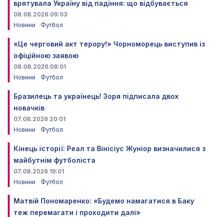
врятувала Україну від падіння: що відбувається
08.08.2026 09:03
Новини
Футбол
«Це черговий акт терору!» Чорноморець виступив із
офіційною заявою
08.08.2026 08:01
Новини
Футбол
Бразилець та українець! Зоря підписала двох
новачків
07.08.2026 20:01
Новини
Футбол
Кінець історії: Реал та Вінісіус Жуніор визначилися з
майбутнім футболіста
07.08.2026 19:01
Новини
Футбол
Матвій Пономаренко: «Будемо намагатися в Баку
теж перемагати і проходити далі»