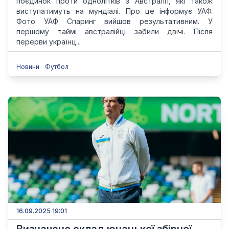
поєдинок проти однолітків з Австралії, які також
виступатимуть на мундіалі. Про це інформує УАФ.
Фото УАФ Спаринг вийшов результативним. У
першому таймі австралійці забили двічі. Після
перерви українц...
Новини
Футбол
16.09.2025 19:01