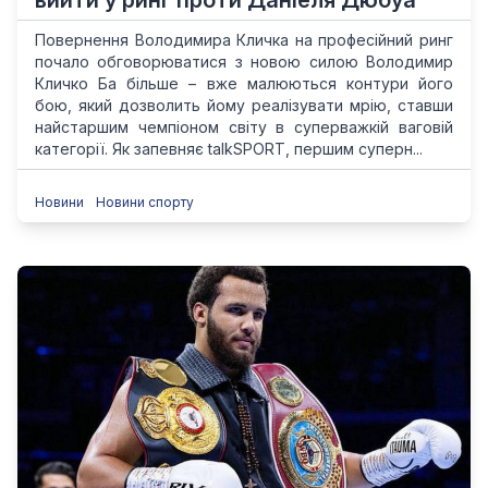
вийти у ринг проти Даніеля Дюбуа
Повернення Володимира Кличка на професійний ринг
почало обговорюватися з новою силою Володимир
Кличко Ба більше – вже малюються контури його
бою, який дозволить йому реалізувати мрію, ставши
найстаршим чемпіоном світу в суперважкій ваговій
категорії. Як запевняє talkSPORT, першим суперн...
Новини
Новини спорту