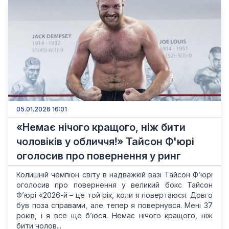
05.01.2026 16:01
«Немає нічого кращого, ніж бити
чоловіків у обличчя!» Тайсон Ф'юрі
оголосив про повернення у ринг
Колишній чемпіон світу в надважкій вазі Тайсон Ф’юрі
оголосив про повернення у великий бокс Тайсон
Ф’юрі «2026-й – це той рік, коли я повертаюся. Довго
був поза справами, але тепер я повернувся. Мені 37
років, і я все ще б’юся. Немає нічого кращого, ніж
бити чолов...