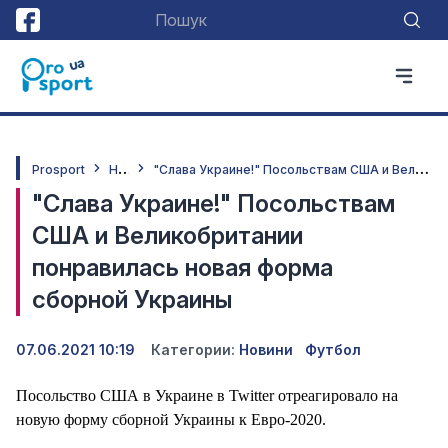
Н
овини
"
Слава Украине!" Посольствам США и Великобритании понравилась новая форма сборной Украины
Prosport
"Слава Украине!" Посольствам
США и Великобритании
понравилась новая форма
сборной Украины
07.06.2021 10:19
Категории:
Новини
Футбол
Посольство США в Украине в Twitter отреагировало на
новую форму сборной Украины к Евро-2020.