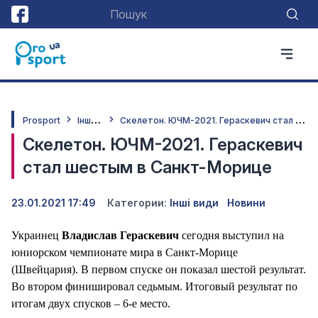
І
нші види
С
келетон. ЮЧМ-2021. Гераскевич стал шестым в Санкт-Морице
Prosport
Скелетон. ЮЧМ-2021. Гераскевич
стал шестым в Санкт-Морице
23.01.2021 17:49
Категории:
Інші види
Новини
Украинец
Владислав Гераскевич
сегодня выступил на
юниорском чемпионате мира в Санкт-Морице
(Швейцария). В первом спуске он показал шестой результат.
Во втором финишировал седьмым. Итоговый результат по
итогам двух спусков – 6-е место.