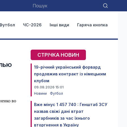
Футбол
ЧС-2026
Інші види
Гаряча кнопка
СТРІЧКА НОВИН
елью
19-річний український форвард
продовжив контракт із німецьким
клубом
09.08.2026 15:01
Новини
Футбол
ненко во
Вже мінус 1 457 740 : Генштаб ЗСУ
назвав свіжі дані втрат
загарбників за час їхнього
вторгнення в Україну