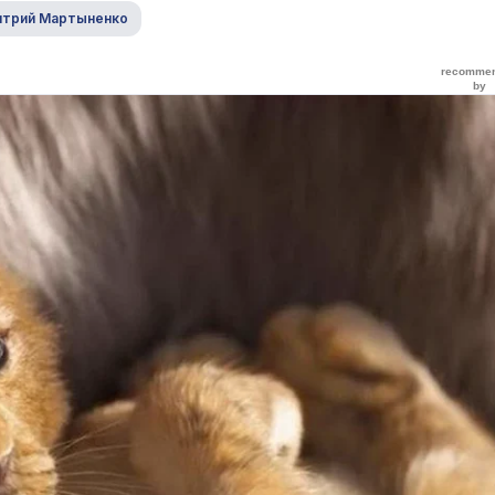
трий Мартыненко