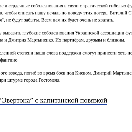
ие и сердечные соболезнования в связи с трагической гибелью ф
, чтобы описать нашу печаль по поводу этих потерь. Виталий С
, не будут забыты. Всем нам их будет очень не хватать.
 выразить глубокие соболезнования Украинской ассоциации фу
ла и Дмитрия Мартыненко. Их партнёрам, друзьям и близким.
деленной степени наши слова поддержки смогут принести хоть н
нфантино.
ого взвода, погиб во время боев под Киевом. Дмитрий Мартыне
при штурме города Гостомеля.
“Эвертона” с капитанской повязкой