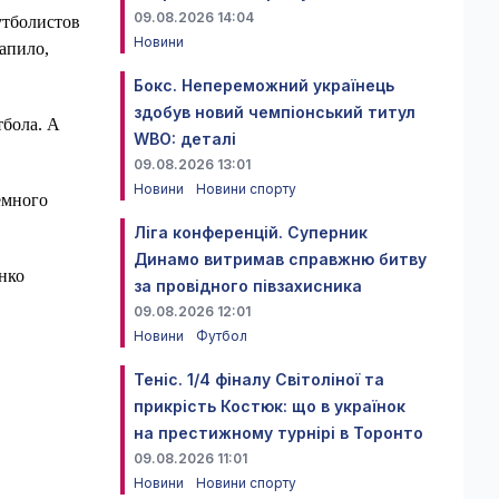
09.08.2026 14:04
утболистов
Новини
апило,
Бокс. Непереможний українець
здобув новий чемпіонський титул
тбола. А
WBO: деталі
09.08.2026 13:01
Новини
Новини спорту
емного
Ліга конференцій. Суперник
Динамо витримав справжню битву
нко
за провідного півзахисника
09.08.2026 12:01
Новини
Футбол
Теніс. 1/4 фіналу Світоліної та
прикрість Костюк: що в українок
на престижному турнірі в Торонто
09.08.2026 11:01
Новини
Новини спорту