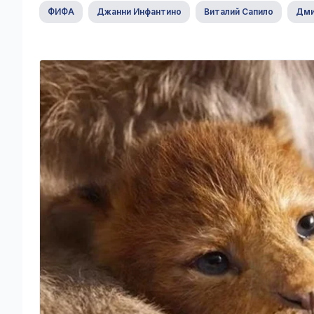
ФИФА
Джанни Инфантино
Виталий Сапило
Дми