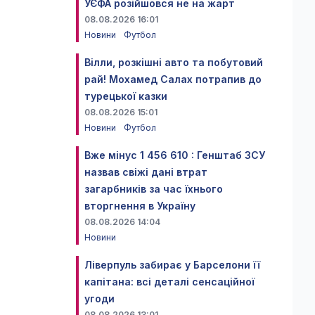
УЄФА розійшовся не на жарт
08.08.2026 16:01
Новини
Футбол
Вілли, розкішні авто та побутовий
рай! Мохамед Салах потрапив до
турецької казки
08.08.2026 15:01
Новини
Футбол
Вже мінус 1 456 610 : Генштаб ЗСУ
назвав свіжі дані втрат
загарбників за час їхнього
вторгнення в Україну
08.08.2026 14:04
Новини
Ліверпуль забирає у Барселони її
капітана: всі деталі сенсаційної
угоди
08.08.2026 13:01