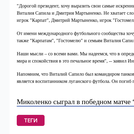
"Дорогой президент, хочу выразить свои самые искренн
Виталия Сапила и Дмитрия Мартыненко. Не хватает слов
игрок "Карпат", Дмитрий Мартыненко, игрок "Гостомеля"
От имени международного футбольного сообщества хочу
также "Карпатам", "Гостомелю" и семьям Виталия Сапи
Наши мысли – со всеми вами. Мы надеемся, что в опре
мира и спокойствия в это печальное время", -- заявил И
Напомним, что Виталий Сапило был командиром танков
является воспитанником луганского футбола. Он погиб 
Миколенко сыграл в победном матче 
ТЕГИ