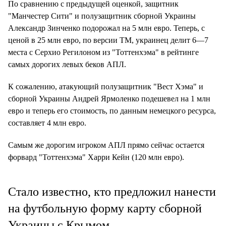
По сравнению с предыдущей оценкой, защитник
"Манчестер Сити" и полузащитник сборной Украины
Александр Зинченко подорожал на 5 млн евро. Теперь, с
ценой в 25 млн евро, по версии TM, украинец делит 6—7
места с Серхио Регилоном из "Тоттенхэма" в рейтинге
самых дорогих левых беков АПЛ.
К сожалению, атакующий полузащитник "Вест Хэма" и
сборной Украины Андрей Ярмоленко подешевел на 1 млн
евро и теперь его стоимость, по данным немецкого ресурса,
составляет 4 млн евро.
Самым же дорогим игроком АПЛ прямо сейчас остается
форвард "Тоттенхэма" Харри Кейн (120 млн евро).
Стало известно, кто предложил нанести
на футбольную форму карту сборной
Украины с Крымом…