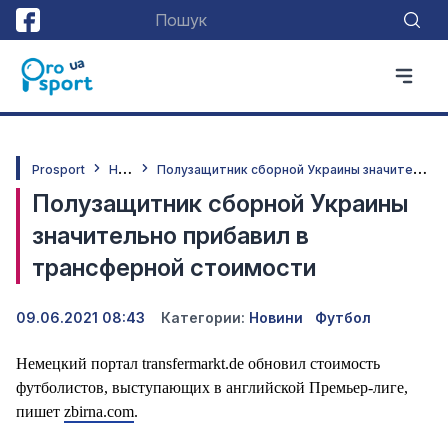
Н
овини
П
олузащитник сборной Украины значительно прибавил в трансферной стоимости
Prosport
Полузащитник сборной Украины
значительно прибавил в
трансферной стоимости
09.06.2021 08:43
Категории:
Новини
Футбол
Немецкий портал transfermarkt.de обновил стоимость
футболистов, выступающих в английской Премьер-лиге,
пишет
zbirna.com
.