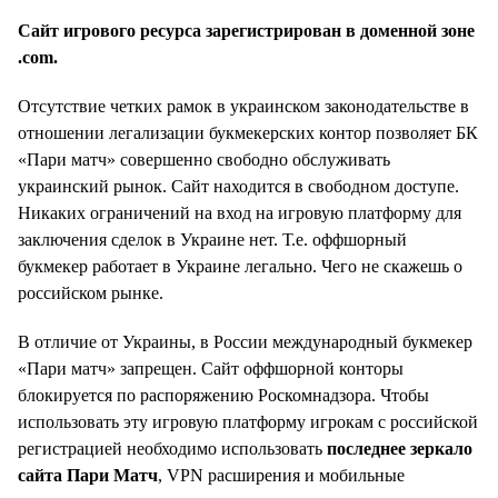
Сайт игрового ресурса зарегистрирован в доменной зоне
.com.
Отсутствие четких рамок в украинском законодательстве в
отношении легализации букмекерских контор позволяет БК
«Пари матч» совершенно свободно обслуживать
украинский рынок. Сайт находится в свободном доступе.
Никаких ограничений на вход на игровую платформу для
заключения сделок в Украине нет. Т.е. оффшорный
букмекер работает в Украине легально. Чего не скажешь о
российском рынке.
В отличие от Украины, в России международный букмекер
«Пари матч» запрещен. Сайт оффшорной конторы
блокируется по распоряжению Роскомнадзора. Чтобы
использовать эту игровую платформу игрокам с российской
регистрацией необходимо использовать
последнее зеркало
сайта Пари Матч
, VPN расширения и мобильные