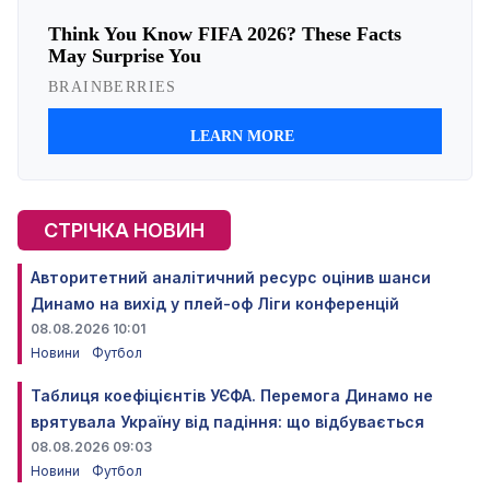
СТРІЧКА НОВИН
Авторитетний аналітичний ресурс оцінив шанси
Динамо на вихід у плей-оф Ліги конференцій
08.08.2026 10:01
Новини
Футбол
Таблиця коефіцієнтів УЄФА. Перемога Динамо не
врятувала Україну від падіння: що відбувається
08.08.2026 09:03
Новини
Футбол