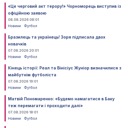
«Це черговий акт терору!» Чорноморець виступив із
офіційною заявою
08.08.2026 08:01
Новини
Футбол
Бразилець та українець! Зоря підписала двох
новачків
07.08.2026 20:01
Новини
Футбол
Кінець історії: Реал та Вінісіус Жуніор визначилися з
майбутнім футболіста
07.08.2026 19:01
Новини
Футбол
Матвій Пономаренко: «Будемо намагатися в Баку
теж перемагати і проходити далі»
07.08.2026 18:01
Новини
Футбол