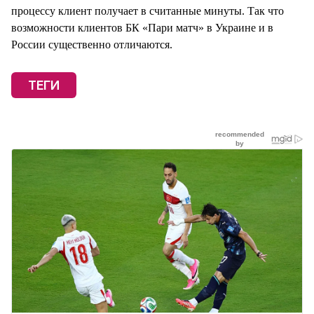
процессу клиент получает в считанные минуты. Так что
возможности клиентов БК «Пари матч» в Украине и в
России существенно отличаются.
ТЕГИ