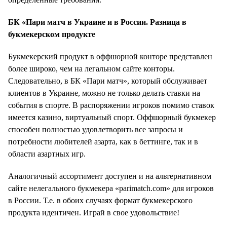
БК «Пари матч в Украине и в России. Разница в
букмекерском продукте
Букмекерский продукт в оффшорной конторе представлен
более широко, чем на легальном сайте конторы.
Следовательно, в БК «Пари матч», который обслуживает
клиентов в Украине, можно не только делать ставки на
события в спорте. В распоряжении игроков помимо ставок
имеется казино, виртуальный спорт. Оффшорный букмекер
способен полностью удовлетворить все запросы и
потребности любителей азарта, как в беттинге, так и в
области азартных игр.
Аналогичный ассортимент доступен и на альтернативном
сайте нелегального букмекера «parimatch.com» для игроков
в России. Т.е. в обоих случаях формат букмекерского
продукта идентичен. Играй в свое удовольствие!