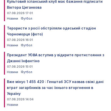
Культовий іспанський клуб має бажання підписати
Віктора Циганкова
07.08.2026 17:01
Новини
Футбол
Терористи з росії обстріляли одеський стадіон
Чорноморця (фото)
07.08.2026 16:01
Новини
Футбол
Президент УЄФА вступив у відкрите протистояння з
Джанні Інфантіно
07.08.2026 15:01
Новини
Футбол
Вже мінус 1 455 420 : Генштаб ЗСУ назвав свіжі дані
втрат загарбників за час їхнього вторгнення в
Україну
07.08.2026 14:04
Новини