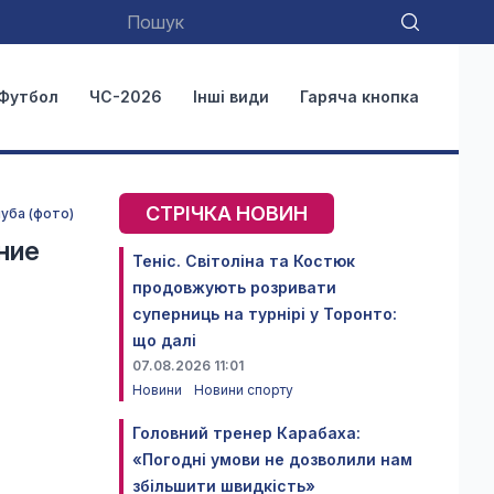
Футбол
ЧС-2026
Інші види
Гаряча кнопка
СТРІЧКА НОВИН
уба (фото)
ние
Теніс. Світоліна та Костюк
продовжують розривати
суперниць на турнірі у Торонто:
що далі
07.08.2026 11:01
Новини
Новини спорту
в
Головний тренер Карабаха:
«Погодні умови не дозволили нам
збільшити швидкість»