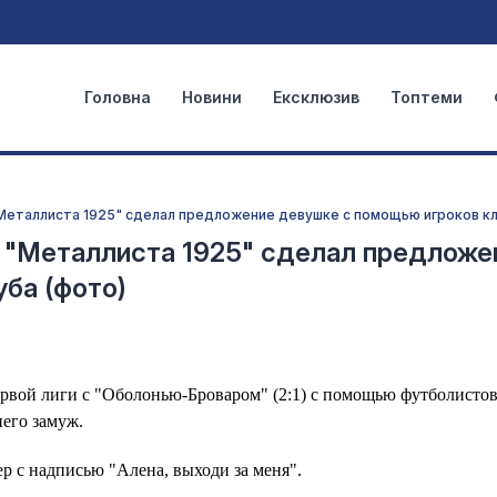
Головна
Новини
Ексклюзив
Топтеми
"Металлиста 1925" сделал предложение девушке с помощью игроков кл
к "Металлиста 1925" сделал предложе
ба (фото)
ервой лиги с "Оболонью-Броваром" (2:1) с помощью футболисто
него замуж.
р с надписью "Алена, выходи за меня".