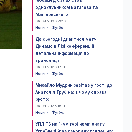
Мохамед Салах став
одноклубником Батагова та
Маліновського
06.08.2026 20:01
Новини
Футбол
Де сьогодні дивитися матч
Динамо в Лізі конференцій:
детальна інформація по
трансляції
06.08.2026 17:01
Новини
Футбол
Михайло Мудрик завітав у гості до
Анатолія Трубіна: в чому справа
(фото)
06.08.2026 16:01
Новини
Футбол
УПЛ ТБ на 1-му турі чемпіонату
України зібрав рекордну глядацьку