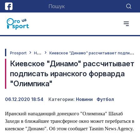
Н
овини
К
иевское "Динамо" рассчитывает подписать иранского форварда "Олимпика"
Prosport
Киевское "Динамо" рассчитывает
подписать иранского форварда
"Олимпика"
06.12.2020 18:54
Категории:
Новини
Футбол
Иранский нападающий донецкого "Олимпика" Шахаб
Захеди в ближайшее трансферное окно может перебраться в
киевское "Динамо". Об этом сообщает Tasnim News Agency.