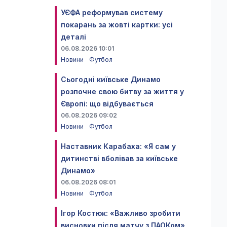
УЄФА реформував систему
покарань за жовті картки: усі
деталі
06.08.2026 10:01
Новини
Футбол
Сьогодні київське Динамо
розпочне свою битву за життя у
Європі: що відбувається
06.08.2026 09:02
Новини
Футбол
Наставник Карабаха: «Я сам у
дитинстві вболівав за київське
Динамо»
06.08.2026 08:01
Новини
Футбол
Ігор Костюк: «Важливо зробити
висновки після матчу з ПАОКом»