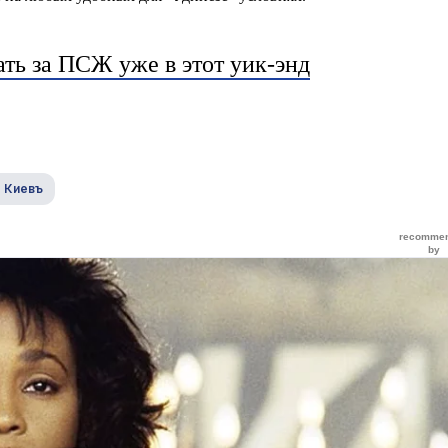
ать за ПСЖ уже в этот уик-энд
 Киевъ