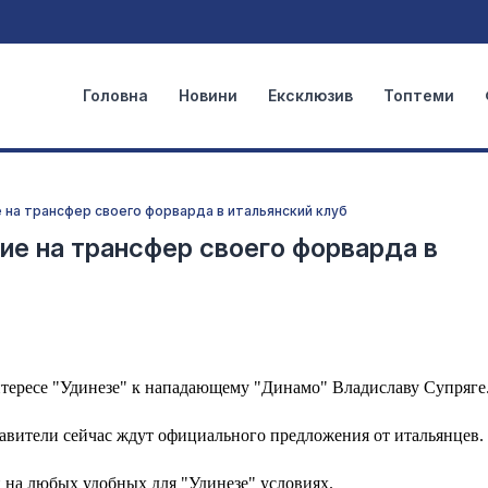
Головна
Новини
Ексклюзив
Топтеми
 на трансфер своего форварда в итальянский клуб
ие на трансфер своего форварда в
нтересе "Удинезе" к нападающему "Динамо" Владиславу Супряге
тавители сейчас ждут официального предложения от итальянцев.
 на любых удобных для "Удинезе" условиях.