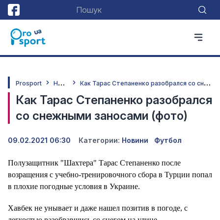
Н
овини
К
ак Тарас Степаненко разобрался со снежными заносами (фото)
Prosport
Как Тарас Степаненко разобрался
со снежными заносами (фото)
09.02.2021 06:30
Категории:
Новини
Футбол
Полузащитник "Шахтера" Тарас Степаненко после
возращения с учебно-тренировочного сбора в Турции попал
в плохие погодные условия в Украине.
Хавбек не унывает и даже нашел позитив в погоде, с
легкостью разобравшись со снегом на улице.