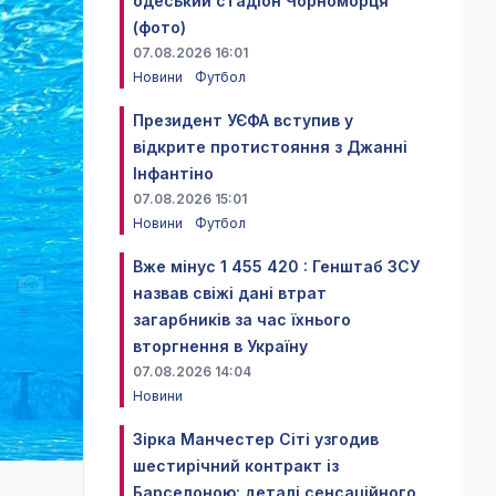
одеський стадіон Чорноморця
(фото)
07.08.2026 16:01
Новини
Футбол
Президент УЄФА вступив у
відкрите протистояння з Джанні
Інфантіно
07.08.2026 15:01
Новини
Футбол
Вже мінус 1 455 420 : Генштаб ЗСУ
назвав свіжі дані втрат
загарбників за час їхнього
вторгнення в Україну
07.08.2026 14:04
Новини
Зірка Манчестер Сіті узгодив
шестирічний контракт із
Барселоною: деталі сенсаційного