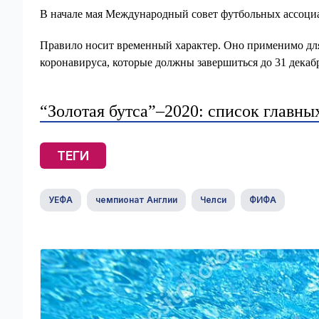
В начале мая Международный совет футбольных ассоциац
Правило носит временный характер. Оно применимо дл
коронавируса, которые должны завершиться до 31 декабр
“Золотая бутса”–2020: список главны
ТЕГИ
УЕФА
чемпионат Англии
Челси
ФИФА