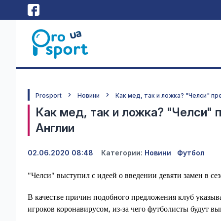
Prosport
Новини
Как мед, так и ложка? "Челси" п
Как мед, так и ложка? "Челси"
Англии
02.06.2020 08:48
Категории:
Новини
Футбол
"Челси" выступил с идеей о введении девяти замен в се
В качестве причин подобного предложения клуб указыв
игроков коронавирусом, из-за чего футболисты будут в