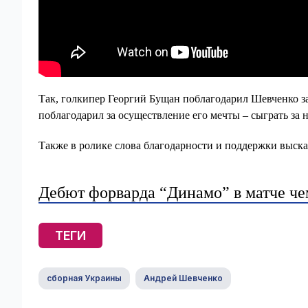
Так, голкипер Георгий Бущан поблагодарил Шевченко з
поблагодарил за осуществление его мечты – сыграть за
Также в ролике слова благодарности и поддержки выск
Дебют форварда “Динамо” в матче че
ТЕГИ
сборная Украины
Андрей Шевченко