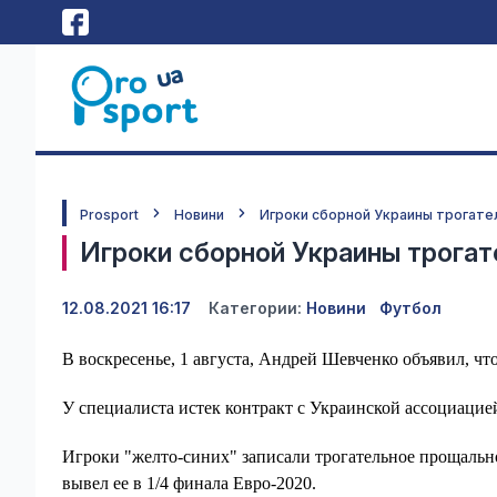
Prosport
Новини
Игроки сборной Украины трогате
Игроки сборной Украины трогат
12.08.2021 16:17
Категории:
Новини
Футбол
В воскресенье, 1 августа, Андрей Шевченко объявил, чт
У специалиста истек контракт с Украинской ассоциацией
Игроки "желто-синих" записали трогательное прощально
вывел ее в 1/4 финала Евро-2020.