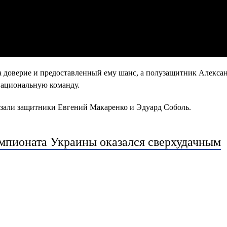
а доверие и предоставленный ему шанс, а полузащитник Алекса
 национальную команду.
азали защитники Евгений Макаренко и Эдуард Соболь.
мпионата Украины оказался сверхудачным